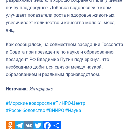
разрыхляют землю и хорошо сохраняют влагу, делая
почву плодороднее. Добавка водорослей в корм
улучшает показатели роста и здоровье животных,
увеличивает количество и качество молока, мяса,
яиц.
Как сообщалось, на совместном заседании Госсовета
и Совета при президенте по науке и образованию
президент РФ Владимир Путин подчеркнул, что
необходимо добиться связки между наукой,
образованием и реальным производством.
Источник:
Интерфакс
Метки:
#Морские водоросли
#ТИНРО-Центр
#Росрыболовство
#ВНИРО
#Наука