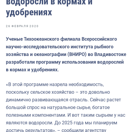
водоросли в кормах и
Отраслевые СМИ
удобрениях
Выставки и конференции
Научно-практическая литература
26 ФЕВРАЛЯ 2020
Рыбоохрана России
Ученые Тихоокеанского филиала Всероссийского
научно-исследовательского института рыбного
Отрасль в цифрах
хозяйства и океанографии (ВНИРО) во Владивостоке
Инфографика
разработали программу использования водорослей
в кормах и удобрениях.
Большая африканская экспедиция
Укрепление духовно-нравственных ценностей
«В этой программе назрела необходимость,
поскольку сельское хозяйство – это довольно
События в России и мире
динамично развивающаяся отрасль. Сейчас растет
большой спрос на натуральное сырье, богатое
полезными компонентами. И вот таким сырьем у нас
являются водоросли. До 2025 года мы планируем
достичь результатов», – сообщили агентству