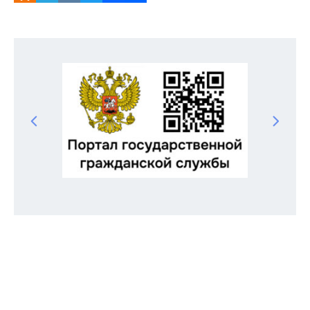
Odnoklassniki
Telegram
VK
Twitter
Facebook
Отправить