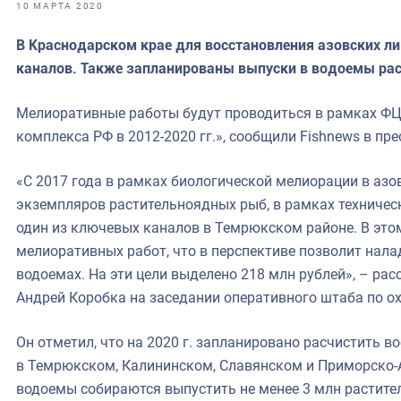
фрах
10 МАРТА 2020
В Краснодарском крае для восстановления азовских ли
иканская экспедиция
каналов. Также запланированы выпуски в водоемы ра
уховно-нравственных
Мелиоративные работы будут проводиться в рамках ФЦ
ссии и мире
комплекса РФ в 2012-2020 гг.», сообщили Fishnews в пр
«С 2017 года в рамках биологической мелиорации в аз
экземпляров растительноядных рыб, в рамках техниче
один из ключевых каналов в Темрюкском районе. В этом
мелиоративных работ, что в перспективе позволит нал
водоемах. На эти цели выделено 218 млн рублей», – рас
Андрей Коробка на заседании оперативного штаба по о
Он отметил, что на 2020 г. запланировано расчистить 
в Темрюкском, Калининском, Славянском и Приморско-А
водоемы собираются выпустить не менее 3 млн растите