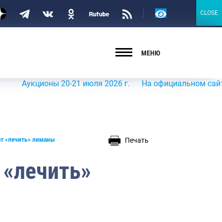
Версия
CLOSE
CLOSE
для
слабовидящих
МЕНЮ
укционы 20-21 июля 2026 г.
На официальном сайте Росры
Печать
т «лечить» лиманы
 «лечить»