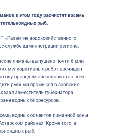
манов в этом году расчистят восемь
стительноядных рыб.
П «Развитие водохозяйственного
есс-службе администрации региона.
овские лиманы выпущено почти 6 млн
ских мелиоративных работ расчищен
 году проведем очередной этап всех
адить рыбный промысел в азовских
сказал заместитель губернатора
хране водных биоресурсов.
восемь водных объектов лиманной зоны
хтарском районах. Кроме того, в
льноядных рыб.