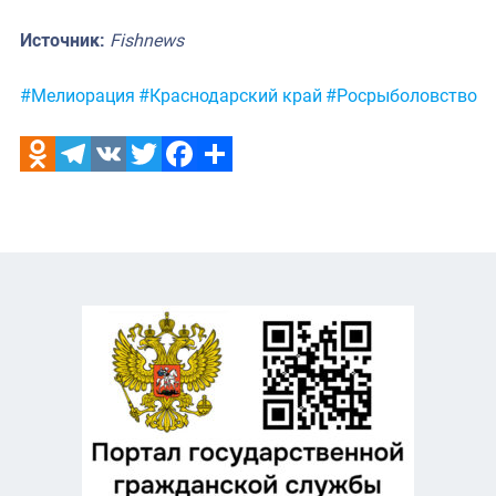
Источник:
Fishnews
Метки:
#Мелиорация
#Краснодарский край
#Росрыболовство
Odnoklassniki
Telegram
VK
Twitter
Facebook
Отправить