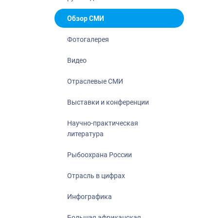
Отрасль в ци
Инфографика
Обзор СМИ
Большая афр
Фотогалерея
Укрепление д
ценностей
Видео
События в Ро
Отраслевые СМИ
Выставки и конференции
Научно-практическая
литература
Рыбоохрана России
Отрасль в цифрах
Инфографика
Большая африканская