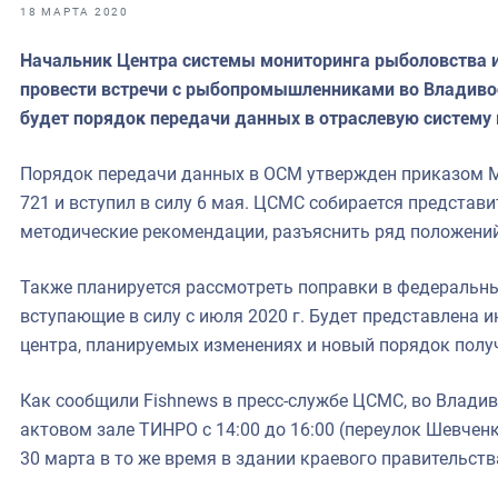
фрах
18 МАРТА 2020
Начальник Центра системы мониторинга рыболовства и
иканская экспедиция
провести встречи с рыбопромышленниками во Владивос
уховно-нравственных
будет порядок передачи данных в отраслевую систему
ссии и мире
Порядок передачи данных в ОСМ утвержден приказом Ми
721 и вступил в силу 6 мая. ЦСМС собирается предст
методические рекомендации, разъяснить ряд положений
Также планируется рассмотреть поправки в федеральны
вступающие в силу с июля 2020 г. Будет представлена
центра, планируемых изменениях и новый порядок полу
Как сообщили Fishnews в пресс-службе ЦСМС, во Владив
актовом зале ТИНРО с 14:00 до 16:00 (переулок Шевченк
30 марта в то же время в здании краевого правительств