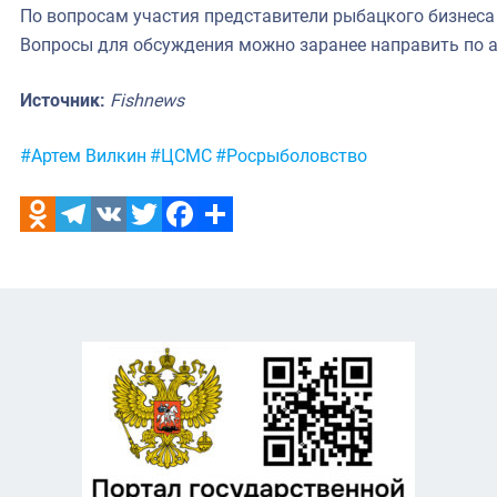
По вопросам участия представители рыбацкого бизнеса
Вопросы для обсуждения можно заранее направить по 
Источник:
Fishnews
Метки:
#Артем Вилкин
#ЦСМС
#Росрыболовство
Odnoklassniki
Telegram
VK
Twitter
Facebook
Отправить