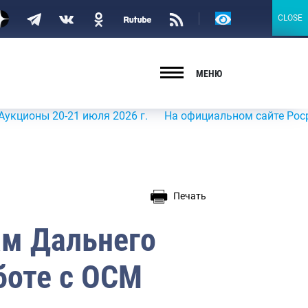
Версия
CLOSE
CLOSE
для
слабовидящих
МЕНЮ
оны 20-21 июля 2026 г.
На официальном сайте Росрыболо
Печать
м Дальнего
боте с ОСМ