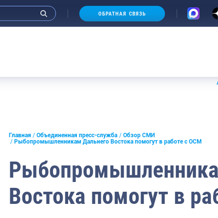
ОБРАТНАЯ СВЯЗЬ
Аукци
и интервью руководства
Главная
Объединенная пресс-служба
Обзор СМИ
Рыбопромышленникам Дальнего Востока помогут в работе с ОСМ
СМИ
Рыбопромышленника
конференции
Востока помогут в ра
ическая литература
России