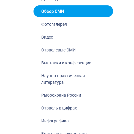
Отрасль в ци
Инфографика
Обзор СМИ
Большая афр
Фотогалерея
Укрепление д
ценностей
Видео
События в Ро
Отраслевые СМИ
Выставки и конференции
Научно-практическая
литература
Рыбоохрана России
Отрасль в цифрах
Инфографика
Большая африканская