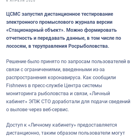
6 АПРЕЛЯ 2020
Отраслевые СМИ
ЦСМС запустил дистанционное тестирование
Выставки и конференции
электронного промыслового журнала версии
Научно-практическая литература
«Стационарный объект». Можно формировать
отчетность и передавать данные, в том числе по
Рыбоохрана России
лососям, в теруправления Росрыболовства.
Отрасль в цифрах
Решение было принято по запросам пользователей в
Инфографика
связи с ограничениями, введенными из-за
Большая африканская экспедиция
распространения коронавируса. Как сообщили
Fishnews в пресс-службе Центра системы
Укрепление духовно-нравственных ценностей
мониторинга рыболовства и связи, «Личный
События в России и мире
кабинет» ЭПЖ СТО доработали для подачи сведений
о вылове через веб-сервис.
Доступ к «Личному кабинету» предоставляется
дистанционно, таким образом пользователи могут