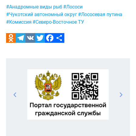
Метки:
#Анадромные виды рыб
#Лососи
#Чукотский автономный округ
#Лососевая путина
#Комиссия
#Северо-Восточное ТУ
Odnoklassniki
Telegram
VK
Twitter
Facebook
Отправить