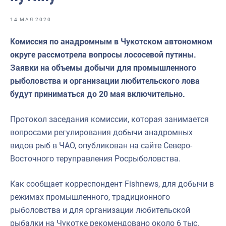
Отраслевые СМИ
14 МАЯ 2020
Выставки и конференции
Комиссия по анадромным в Чукотском автономном
Научно-практическая литература
округе рассмотрела вопросы лососевой путины.
Рыбоохрана России
Заявки на объемы добычи для промышленного
рыболовства и организации любительского лова
Отрасль в цифрах
будут приниматься до 20 мая включительно.
Инфографика
Протокол заседания комиссии, которая занимается
Большая африканская экспедиция
вопросами регулирования добычи анадромных
Укрепление духовно-нравственных ценностей
видов рыб в ЧАО, опубликован на сайте Северо-
Восточного теруправления Росрыболовства.
События в России и мире
Как сообщает корреспондент Fishnews, для добычи в
режимах промышленного, традиционного
рыболовства и для организации любительской
рыбалки на Чукотке рекомендовано около 6 тыс.