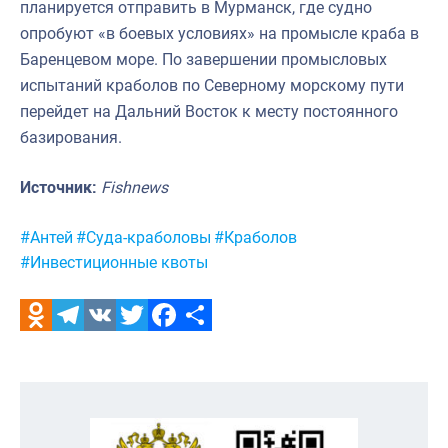
планируется отправить в Мурманск, где судно
опробуют «в боевых условиях» на промысле краба в
Баренцевом море. По завершении промысловых
испытаний краболов по Северному морскому пути
перейдет на Дальний Восток к месту постоянного
базирования.
Источник:
Fishnews
Метки:
#Антей
#Суда-краболовы
#Краболов
#Инвестиционные квоты
Odnoklassniki
Telegram
VK
Twitter
Facebook
Отправить