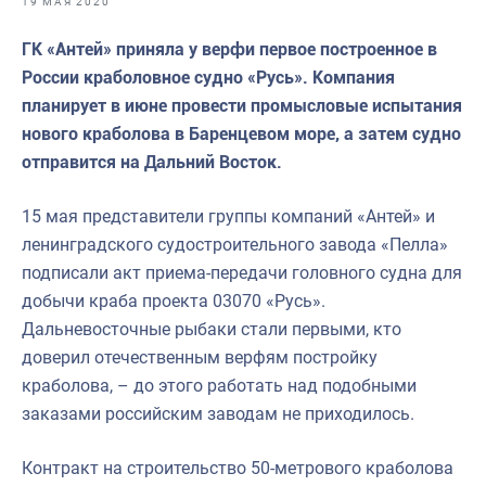
19 МАЯ 2020
Отраслевые СМИ
ГК «Антей» приняла у верфи первое построенное в
Выставки и конференции
России краболовное судно «Русь». Компания
Научно-практическая литература
планирует в июне провести промысловые испытания
нового краболова в Баренцевом море, а затем судно
Рыбоохрана России
отправится на Дальний Восток.
Отрасль в цифрах
15 мая представители группы компаний «Антей» и
Инфографика
ленинградского судостроительного завода «Пелла»
Большая африканская экспедиция
подписали акт приема-передачи головного судна для
добычи краба проекта 03070 «Русь».
Укрепление духовно-нравственных ценностей
Дальневосточные рыбаки стали первыми, кто
События в России и мире
доверил отечественным верфям постройку
краболова, – до этого работать над подобными
заказами российским заводам не приходилось.
Контракт на строительство 50-метрового краболова