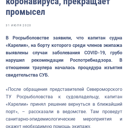
коронавируса, прекращает
Отраслевые СМИ
промысел
Выставки и конференции
Научно-практическая литература
31 ИЮЛЯ 2020
Рыбоохрана России
В Росрыболовстве заявили, что капитан судна
«Карелия», на борту которого среди членов экипажа
Отрасль в цифрах
выявлены случаи заболевания COVID-19, грубо
Инфографика
нарушил рекомендации Роспотребнадзора. В
отношении траулера началась процедура изъятия
Большая африканская экспедиция
свидетельства СУБ.
Укрепление духовно-нравственных ценностей
«После обращения представителей Североморского
События в России и мире
ТУ Росрыболовства к судовладельцу, капитан
«Карелии» принял решение вернуться в ближайший
порт», – рассказали в ведомстве. Там проведут
санитарно-эпидемиологические мероприятия и
окажут необходимую помощь экипажу.