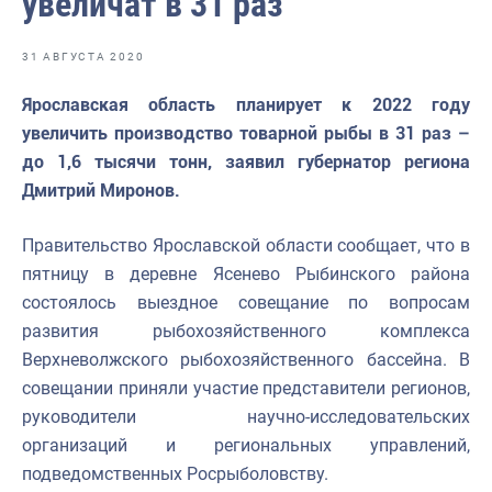
увеличат в 31 раз
Отраслевые СМИ
Выставки и конференции
31 АВГУСТА 2020
Научно-практическая литература
Ярославская область планирует к 2022 году
увеличить производство товарной рыбы в 31 раз –
Рыбоохрана России
до 1,6 тысячи тонн, заявил губернатор региона
Отрасль в цифрах
Дмитрий Миронов.
Инфографика
Правительство Ярославской области сообщает, что в
Большая африканская экспедиция
пятницу в деревне Ясенево Рыбинского района
состоялось выездное совещание по вопросам
Укрепление духовно-нравственных ценностей
развития рыбохозяйственного комплекса
События в России и мире
Верхневолжского рыбохозяйственного бассейна. В
совещании приняли участие представители регионов,
руководители научно-исследовательских
организаций и региональных управлений,
подведомственных Росрыболовству.