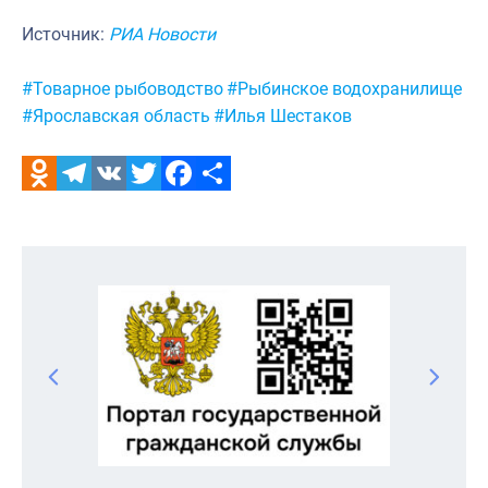
Источник:
РИА Новости
Метки:
#Товарное рыбоводство
#Рыбинское водохранилище
#Ярославская область
#Илья Шестаков
Odnoklassniki
Telegram
VK
Twitter
Facebook
Отправить