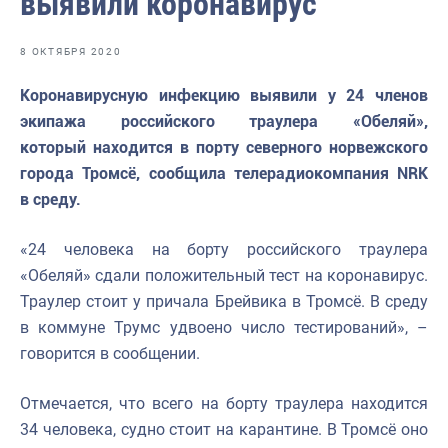
выявили коронавирус
Отраслевые СМИ
Выставки и конференции
8 ОКТЯБРЯ 2020
Научно-практическая литература
Коронавирусную инфекцию выявили у 24 членов
экипажа российского траулера «Обеляй»,
Рыбоохрана России
который находится в порту северного норвежского
Отрасль в цифрах
города Тромсё, сообщила телерадиокомпания NRK
в среду.
Инфографика
Большая африканская экспедиция
«24 человека на борту российского траулера
«Обеляй» сдали положительный тест на коронавирус.
Укрепление духовно-нравственных ценностей
Траулер стоит у причала Брейвика в Тромсё. В среду
События в России и мире
в коммуне Трумс удвоено число тестирований», –
говорится в сообщении.
Отмечается, что всего на борту траулера находится
34 человека, судно стоит на карантине. В Тромсё оно