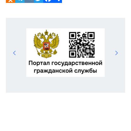
Odnoklassniki
Telegram
VK
Twitter
Facebook
Отправить