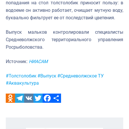
попадания на стол толстолобик приносит пользу: в
водоеме он активно работает, очищает мутную воду,
буквально фильтрует ее от последствий цветения.
Выпуск мальков контролировали специалисты
Средневолжского территориального управления
Росрыболовства.
Источник:
НИАСАМ
Метки:
#Толстолобик
#Выпуск
#Средневолжское ТУ
#Аквакультура
Odnoklassniki
Telegram
VK
Twitter
Facebook
Отправить