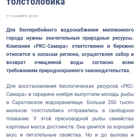
толстолобика
Отраслевые СМИ
Выставки и конференции
17 НОЯБРЯ 2020
Научно-практическая литература
Для бесперебойного водоснабжения миллионного
города нужны значительные природные ресурсы.
Рыбоохрана России
Компания «РКС-Самара» ответственно и бережно
Отрасль в цифрах
относится к запасам региона, осуществляя забор и
возврат очищенной воды согласно всем
Инфографика
требованиям природоохранного законодательства.
Большая африканская экспедиция
Для восстановления биологических ресурсов «РКС-
Укрепление духовно-нравственных ценностей
Самара» в середине ноября выпустили молодь рыбы
События в России и мире
в Саратовское водохранилище. Больше 200 тысяч
мальков толстолобика отправились в свободное
плавание. У этой пресноводной рыбы семейства
карповых масса достоинств. Она ценится за хороший
вкус и питательные свойства. Но и до вылова и