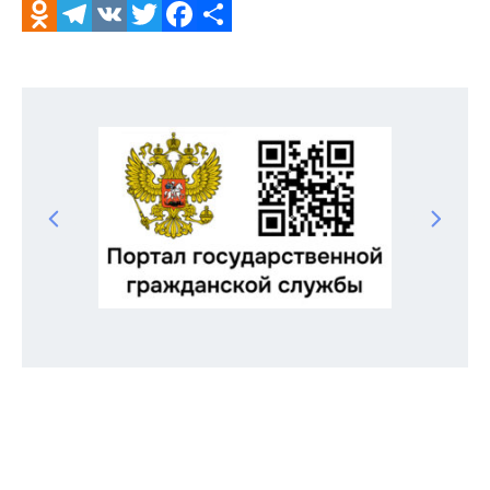
Odnoklassniki
Telegram
VK
Twitter
Facebook
Отправить