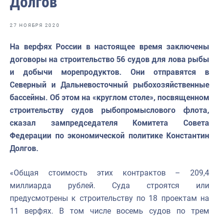
Долгов
Отраслевые СМИ
Выставки и конференции
27 НОЯБРЯ 2020
Научно-практическая литература
На верфях России в настоящее время заключены
договоры на строительство 56 судов для лова рыбы
Рыбоохрана России
и добычи морепродуктов. Они отправятся в
Отрасль в цифрах
Северный и Дальневосточный рыбохозяйственные
бассейны. Об этом на «круглом столе», посвященном
Инфографика
строительству судов рыбопромыслового флота,
Большая африканская экспедиция
сказал зампредседателя Комитета Совета
Федерации по экономической политике Константин
Укрепление духовно-нравственных ценностей
Долгов.
События в России и мире
«Общая стоимость этих контрактов – 209,4
миллиарда рублей. Суда строятся или
предусмотрены к строительству по 18 проектам на
11 верфях. В том числе восемь судов по трем