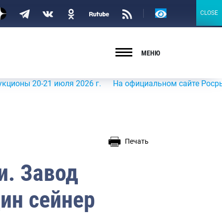
Версия
CLOSE
CLOSE
для
слабовидящих
МЕНЮ
20-21 июля 2026 г.
На официальном сайте Росрыболовств
Печать
и. Завод
ин сейнер