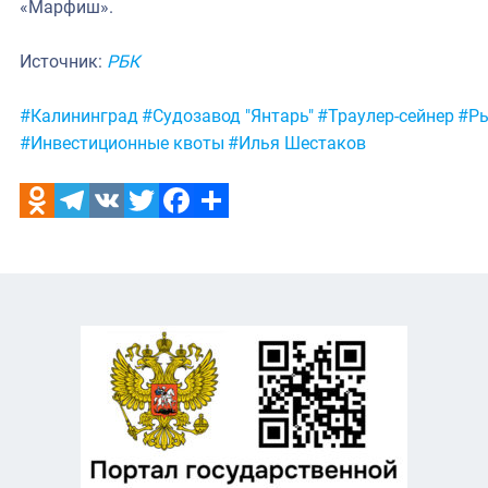
«Марфиш».
Источник:
РБК
Метки:
#Калининград
#Судозавод "Янтарь"
#Траулер-сейнер
#Ры
#Инвестиционные квоты
#Илья Шестаков
Odnoklassniki
Telegram
VK
Twitter
Facebook
Отправить