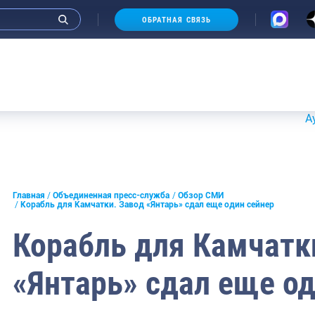
ОБРАТНАЯ СВЯЗЬ
Аукционы 
и интервью руководства
Главная
Объединенная пресс-служба
Обзор СМИ
Корабль для Камчатки. Завод «Янтарь» сдал еще один сейнер
СМИ
Корабль для Камчатк
конференции
«Янтарь» сдал еще од
ическая литература
России