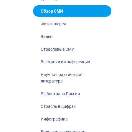
Отрасль в ци
Инфографика
Обзор СМИ
Большая афр
Фотогалерея
Укрепление д
ценностей
Видео
События в Ро
Отраслевые СМИ
Выставки и конференции
Научно-практическая
литература
Рыбоохрана России
Отрасль в цифрах
Инфографика
Большая африканская