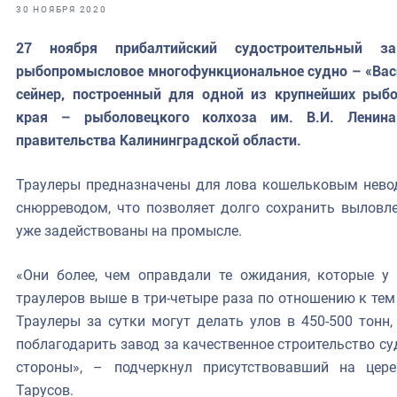
фрах
30 НОЯБРЯ 2020
27 ноября прибалтийский судостроительный за
иканская экспедиция
рыбопромысловое многофункциональное судно – «Васил
уховно-нравственных
сейнер, построенный для одной из крупнейших рыб
края – рыболовецкого колхоза им. В.И. Ленина
ссии и мире
правительства Калининградской области.
Траулеры предназначены для лова кошельковым нево
снюрреводом, что позволяет долго сохранить выловл
уже задействованы на промысле.
«Они более, чем оправдали те ожидания, которые у
траулеров выше в три-четыре раза по отношению к тем
Траулеры за сутки могут делать улов в 450-500 тонн,
поблагодарить завод за качественное строительство су
стороны», – подчеркнул присутствовавший на цере
Тарусов.