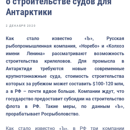
о строительстве судов для
Отраслевые СМИ
Антарктики
Выставки и конференции
Научно-практическая литература
2 ДЕКАБРЯ 2020
Рыбоохрана России
Как стало известно «Ъ», Русская
рыбопромышленная компания, «Норебо» и «Колхоз
Отрасль в цифрах
имени Ленина» рассматривают возможность
Инфографика
строительства крилеловов. Для промысла в
Антарктиде требуются новые современные
Большая африканская экспедиция
крупнотоннажные суда, стоимость строительства
Укрепление духовно-нравственных ценностей
которых за рубежом может составить $100-120 млн,
а в РФ – почти вдвое больше. Компании ждут, что
События в России и мире
государство предоставит субсидии на строительство
флота в РФ. Такие меры, по данным «Ъ»,
прорабатывает Росрыболовство.
Как стало известно «Ъ», в РФ три компании