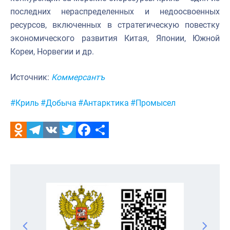
последних нераспределенных и недоосвоенных
ресурсов, включенных в стратегическую повестку
экономического развития Китая, Японии, Южной
Кореи, Норвегии и др.
Источник:
Коммерсантъ
Метки:
#Криль
#Добыча
#Антарктика
#Промысел
Odnoklassniki
Telegram
VK
Twitter
Facebook
Отправить