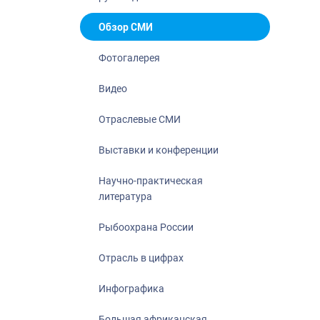
Отрасль в ци
Инфографика
Обзор СМИ
Большая афр
Фотогалерея
Укрепление д
ценностей
Видео
События в Ро
Отраслевые СМИ
Выставки и конференции
Научно-практическая
литература
Рыбоохрана России
Отрасль в цифрах
Инфографика
Большая африканская