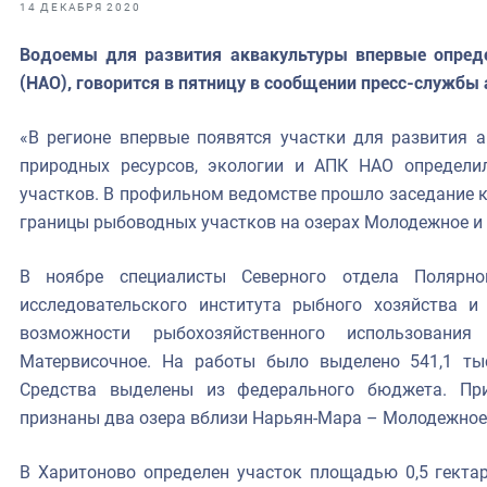
фрах
14 ДЕКАБРЯ 2020
Водоемы для развития аквакультуры впервые опред
иканская экспедиция
(НАО), говорится в пятницу в сообщении пресс-службы
уховно-нравственных
«В регионе впервые появятся участки для развития а
ссии и мире
природных ресурсов, экологии и АПК НАО определи
участков. В профильном ведомстве прошло заседание 
границы рыбоводных участков на озерах Молодежное и 
В ноябре специалисты Северного отдела Полярно
исследовательского института рыбного хозяйства и
возможности рыбохозяйственного использовани
Матервисочное. На работы было выделено 541,1 ты
Средства выделены из федерального бюджета. П
признаны два озера вблизи Нарьян-Мара – Молодежное
В Харитоново определен участок площадью 0,5 гект