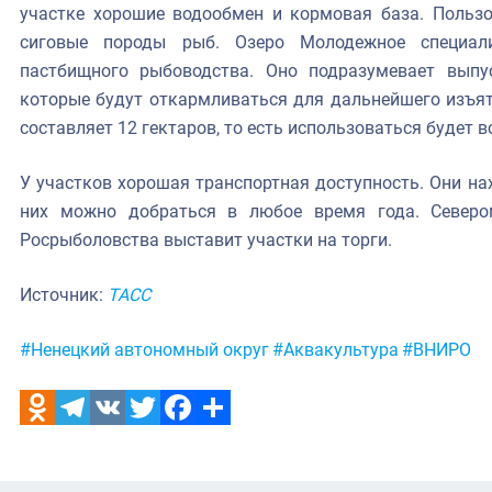
участке хорошие водообмен и кормовая база. Польз
сиговые породы рыб. Озеро Молодежное специал
пастбищного рыбоводства. Оно подразумевает выпу
которые будут откармливаться для дальнейшего изъят
составляет 12 гектаров, то есть использоваться будет в
У участков хорошая транспортная доступность. Они на
них можно добраться в любое время года. Севером
Росрыболовства выставит участки на торги.
Источник:
ТАСС
Метки:
#Ненецкий автономный округ
#Аквакультура
#ВНИРО
Odnoklassniki
Telegram
VK
Twitter
Facebook
Отправить