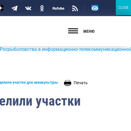
Версия
CLOSE
CLOSE
для
слабовидящих
МЕНЮ
ловства в информационно-телекоммуникационной сети «Инт
Печать
делили участки для аквакультуры
елили участки