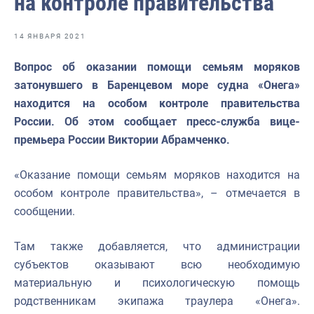
на контроле правительства
Отраслевые СМИ
Выставки и конференции
14 ЯНВАРЯ 2021
Научно-практическая литература
Вопрос об оказании помощи семьям моряков
затонувшего в Баренцевом море судна «Онега»
Рыбоохрана России
находится на особом контроле правительства
Отрасль в цифрах
России. Об этом сообщает пресс-служба вице-
премьера России Виктории Абрамченко.
Инфографика
Большая африканская экспедиция
«Оказание помощи семьям моряков находится на
особом контроле правительства», – отмечается в
Укрепление духовно-нравственных ценностей
сообщении.
События в России и мире
Там также добавляется, что администрации
субъектов оказывают всю необходимую
материальную и психологическую помощь
родственникам экипажа траулера «Онега».