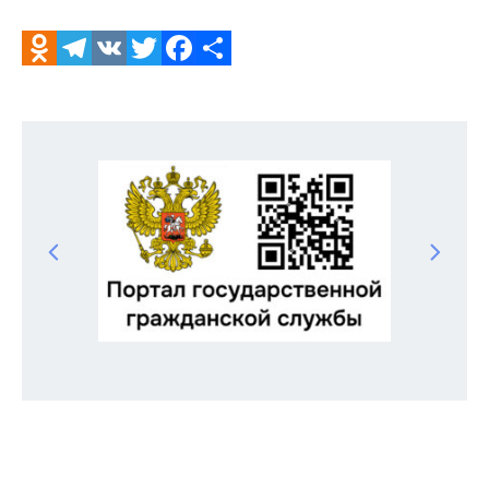
Odnoklassniki
Telegram
VK
Twitter
Facebook
Отправить