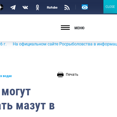
Версия
CLOSE
CLOSE
для
слабовидящих
МЕНЮ
а официальном сайте Росрыболовства в информационно-тел
Печать
их водах
 могут
ть мазут в