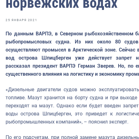
норвежских водах
фрах
иканская экспедиция
25 ЯНВАРЯ 2021
уховно-нравственных
По данным ВАРПЭ, в Северном рыбохозяйственном ба
рыбопромысловых судна. Из них около 80 судов
ссии и мире
осуществляют промысел в Арктической зоне. Сейчас 
вод острова Шпицберген уже действует запрет н
рассказал президент ВАРПЭ Герман Зверев. Но, по е
существенного влияния на логистику и экономику пром
«Дизельные двигатели судов можно эксплуатировать
топливе. Мазут хранится на борту судна и при выходе
переходят на мазут. Однако если будет введен запрет
воды острова Шпицберген, это приведет к логисти
рыбопромышленных компаний», – пояснил эксперт.
По его подсчетам, при полной замене мазута дизельн