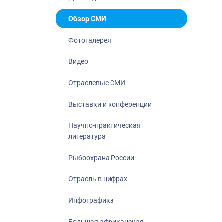
Отрасль в ци
Инфографика
Обзор СМИ
Большая афр
Фотогалерея
Укрепление д
ценностей
Видео
События в Ро
Отраслевые СМИ
Выставки и конференции
Научно-практическая
литература
Рыбоохрана России
Отрасль в цифрах
Инфографика
Большая африканская