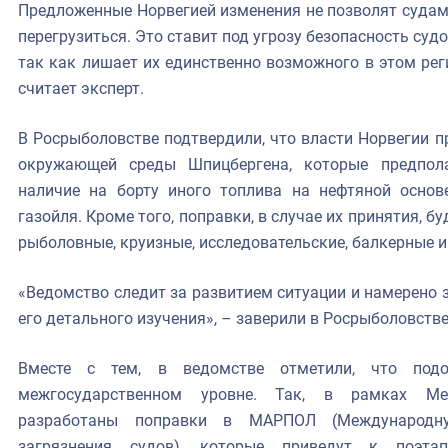
Предложенные Норвегией изменения не позволят судам 
перегрузиться. Это ставит под угрозу безопасность суд
так как лишает их единственно возможного в этом рег
считает эксперт.
В Росрыболовстве подтвердили, что власти Норвегии п
окружающей среды Шпицбергена, которые предпол
наличие на борту иного топлива на нефтяной основ
газойля. Кроме того, поправки, в случае их принятия, б
рыболовные, круизные, исследовательские, балкерные и
«Ведомство следит за развитием ситуации и намерено 
его детального изучения», – заверили в Росрыболовстве
Вместе с тем, в ведомстве отметили, что под
межгосударственном уровне. Так, в рамках Ме
разработаны поправки в МАРПОЛ (Международн
загрязнения судов), которые приведут к поэта