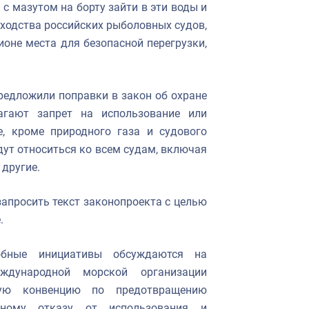
с мазутом на борту зайти в эти воды и
оходства российских рыболовных судов,
ионе места для безопасной перегрузки,
редложили поправки в закон об охране
агают запрет на использование или
е, кроме природного газа и судового
удут относиться ко всем судам, включая
 другие.
запросить текст законопроекта с целью
.
обные инициативы обсуждаются на
ждународной морской организации
ую конвенцию по предотвращению
пному отказу от использования и