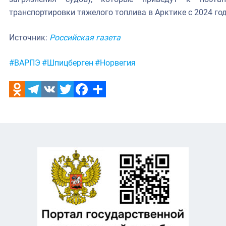
транспортировки тяжелого топлива в Арктике с 2024 год
Источник:
Российская газета
Метки:
#ВАРПЭ
#Шпицберген
#Норвегия
Odnoklassniki
Telegram
VK
Twitter
Facebook
Отправить