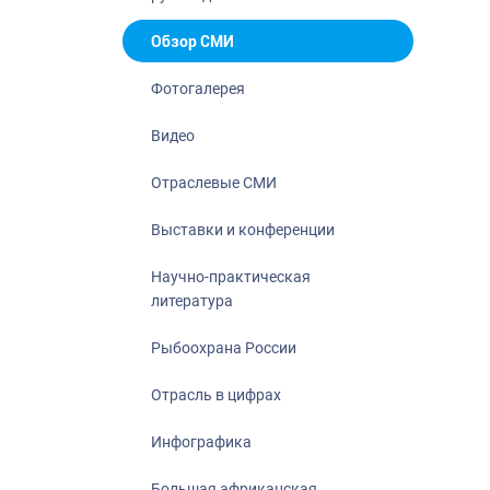
Отрасль в ци
Инфографика
Обзор СМИ
Большая афр
Фотогалерея
Укрепление д
ценностей
Видео
События в Ро
Отраслевые СМИ
Выставки и конференции
Научно-практическая
литература
Рыбоохрана России
Отрасль в цифрах
Инфографика
Большая африканская