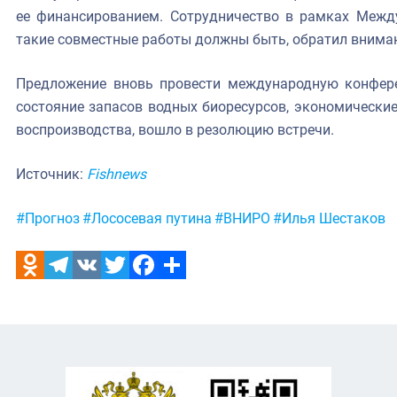
ее финансированием. Сотрудничество в рамках Между
такие совместные работы должны быть, обратил внима
Предложение вновь провести международную конфере
состояние запасов водных биоресурсов, экономически
воспроизводства, вошло в резолюцию встречи.
Источник:
Fishnews
Метки:
#Прогноз
#Лососевая путина
#ВНИРО
#Илья Шестаков
Odnoklassniki
Telegram
VK
Twitter
Facebook
Отправить