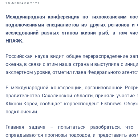
фрах
20 ФЕВРАЛЯ 2021
Международная конференция по тихоокеанским лос
иканская экспедиция
подключениями специалистов из других регионов и 
уховно-нравственных
исследований разных этапов жизни рыб, в том чис
НПАФК.
ссии и мире
Российская наука видит общее перераспределение зап
океана, в связи с этим наша страна и выступила с ини
экспертном уровне, отметил глава Федерального агентс
В международной конференции, организованной Роср
правительства Сахалинской области, приняли участие 
Южной Кореи, сообщает корреспондент Fishnews. Обсу
подключений.
Главная задача – попытаться разобраться, что 
оправдываются прогнозы подходов, и представить во