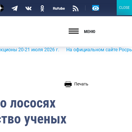
Версия
CLOSE
CLOSE
для
слабовидящих
МЕНЮ
20-21 июля 2026 г.
На официальном сайте Росрыболовств
Печать
о лососях
тво ученых