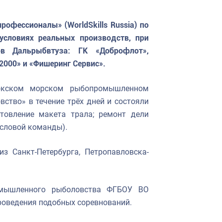
офессионалы» (WorldSkills Russia) по
условиях реальных производств, при
в Дальрыбвтуза: ГК «Доброфлот»,
000» и «Фишеринг Сервис».
токском морском рыбопромышленном
ство» в течение трёх дней и состояли
отовление макета трала; ремонт дели
ысловой команды).
з Санкт-Петербурга, Петропавловска-
ромышленного рыболовства ФГБОУ ВО
оведения подобных соревнований.