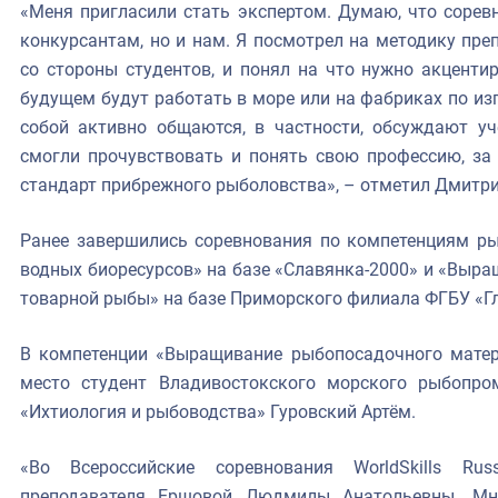
«Меня пригласили стать экспертом. Думаю, что сорев
конкурсантам, но и нам. Я посмотрел на методику пре
со стороны студентов, и понял на что нужно акценти
будущем будут работать в море или на фабриках по из
собой активно общаются, в частности, обсуждают у
смогли прочувствовать и понять свою профессию, за 
стандарт прибрежного рыболовства», – отметил Дмитри
Ранее завершились соревнования по компетенциям ры
водных биоресурсов» на базе «Славянка-2000» и «Выр
товарной рыбы» на базе Приморского филиала ФГБУ «Г
В компетенции «Выращивание рыбопосадочного матер
место студент Владивостокского морского рыбопро
«Ихтиология и рыбоводства» Гуровский Артём.
«Во Всероссийские соревнования WorldSkills Ru
преподавателя Ершовой Людмилы Анатольевны. Мн