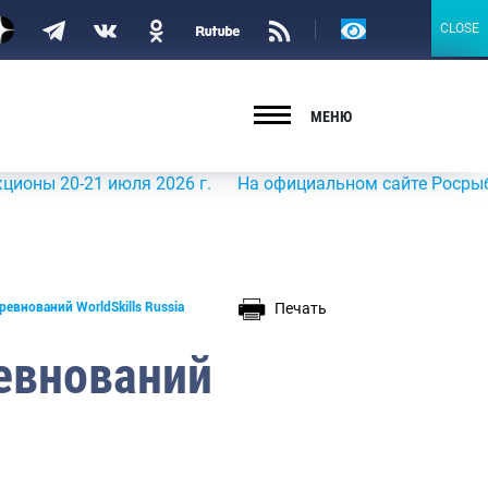
Версия
CLOSE
CLOSE
для
слабовидящих
МЕНЮ
0-21 июля 2026 г.
На официальном сайте Росрыболовства
Печать
евнований WorldSkills Russia
евнований