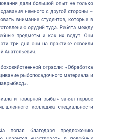
нования дали большой опыт не только
подавания немного с другой стороны –
ровать внимание студентов, которые в
готовлению орудий туда. Ребята между
чебные предметы и как их ведут. Они
эти три дня они на практике освоили
й Анатольевич.
бохозяйственной отрасли: «Обработка
ащивание рыбопосадочного материала и
лаврыбвод».
иала и товарной рыбы» занял первое
мышленного колледжа специальности
ssia попал благодаря предложению
е нравится участвовать в подобных