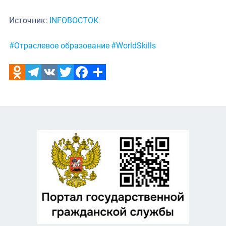
Источник:
INFOВОСТОК
Метки:
#Отраслевое образование
#WorldSkills
Odnoklassniki
Telegram
VK
Twitter
Facebook
Отправить