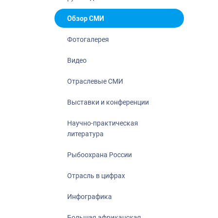
Отрасль в ци
Инфографика
Обзор СМИ
Большая афр
Фотогалерея
Укрепление д
ценностей
Видео
События в Ро
Отраслевые СМИ
Выставки и конференции
Научно-практическая
литература
Рыбоохрана России
Отрасль в цифрах
Инфографика
Большая африканская