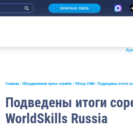
ОБРАТНАЯ СВЯЗЬ
Аукционы 2
и интервью руководства
Главная
Объединенная пресс-служба
Обзор СМИ
Подведены итоги сор
СМИ
Подведены итоги сор
конференции
WorldSkills Russia
ическая литература
России