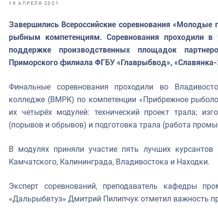
фрах
19 АПРЕЛЯ 2021
Завершились Всероссийские соревнования «Молодые пр
иканская экспедиция
рыбным компетенциям.
Соревнования проходили в 
уховно-нравственных
поддержке производственных площадок партнеро
Приморского филиала ФГБУ «Главрыбвод», «Славянка-2
ссии и мире
Финальные соревнования проходили во Владивос
колледже (ВМРК) по компетенции «Прибрежное рыболов
их четырёх модулей: технический проект трала; изг
(порывов и обрывов) и подготовка трала (работа пром
В модулях приняли участие пять лучших курсантов и
Камчатского, Калининграда, Владивостока и Находки.
Эксперт соревнований, преподаватель кафедры п
«Дальрыбвтуз» Дмитрий Пилипчук отметил важность пр