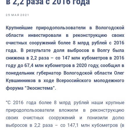
в 2,2 раза с 2016 года
Отраслевые СМИ
Выставки и конференции
25 МАЯ 2021
Научно-практическая литература
Крупнейшие природопользователи в Вологодской
области инвестировали в реконструкцию своих
Рыбоохрана России
очистных сооружений более 8 млрд рублей с 2016
Отрасль в цифрах
года. В результате доля выбросов в Волгу была
снижена в 2,2 раза – со 147 млн кубометров в 2016
Инфографика
году до 67,4 млн кубометров в 2020 году, сообщил в
Большая африканская экспедиция
понедельник губернатор Вологодской области Олег
Кувшинников в ходе Всероссийского молодежного
Укрепление духовно-нравственных ценностей
форума “Экосистема”.
События в России и мире
“С 2016 года более 8 млрд рублей наши крупные
природопользователи вложили в реконструкцию
своих очистных сооружений и понизили долю
выбросов в 2,2 раза – со 147,1 млн кубометров (в