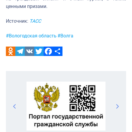
ценными призами.
Источник:
ТАСС
Метки:
#Вологодская область
#Волга
Odnoklassniki
Telegram
VK
Twitter
Facebook
Отправить