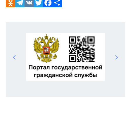
Odnoklassniki
Telegram
VK
Twitter
Facebook
Отправить