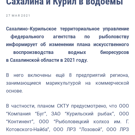
Сахалина и Курил в водоемы
Отраслевые СМИ
Выставки и конференции
27 МАЯ 2021
Научно-практическая литература
Сахалино-Курильское территориальное управление
федерального агентства по рыболовству
Рыбоохрана России
информирует об изменении плана искусственного
Отрасль в цифрах
воспроизводства водных биоресурсов
в Сахалинской области в 2021 году.
Инфографика
Большая африканская экспедиция
В него включены ещё 8 предприятий региона,
занимающиеся марикультурой на коммерческой
Укрепление духовно-нравственных ценностей
основе.
События в России и мире
В частности, планом СКТУ предусмотрено, что ООО
“Компания “Буг”, ЗАО “Курильский рыбак”, ООО
“Континент”, ООО “Рыболовецкий колхоз им. Г.
Котовского-Найба”, ООО ЛРЗ “Лозовой”, ООО ЛРЗ