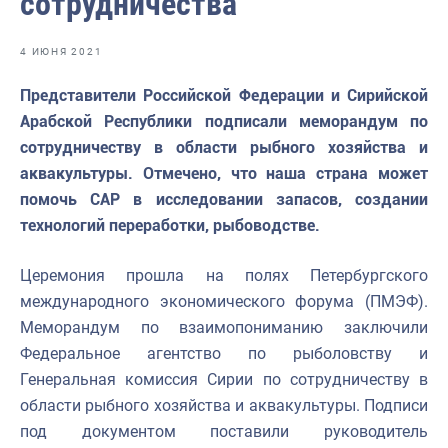
сотрудничества
Отраслевые СМИ
Выставки и конференции
4 ИЮНЯ 2021
Научно-практическая литература
Представители Российской Федерации и Сирийской
Арабской Республики подписали меморандум по
Рыбоохрана России
сотрудничеству в области рыбного хозяйства и
Отрасль в цифрах
аквакультуры. Отмечено, что наша страна может
помочь САР в исследовании запасов, создании
Инфографика
технологий переработки, рыбоводстве.
Большая африканская экспедиция
Церемония прошла на полях Петербургского
Укрепление духовно-нравственных ценностей
международного экономического форума (ПМЭФ).
События в России и мире
Меморандум по взаимопониманию заключили
Федеральное агентство по рыболовству и
Генеральная комиссия Сирии по сотрудничеству в
области рыбного хозяйства и аквакультуры. Подписи
под документом поставили руководитель