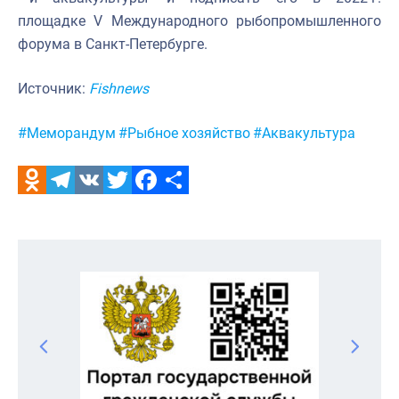
площадке V Международного рыбопромышленного
форума в Санкт-Петербурге.
Источник:
Fishnews
Метки:
#Меморандум
#Рыбное хозяйство
#Аквакультура
Odnoklassniki
Telegram
VK
Twitter
Facebook
Отправить