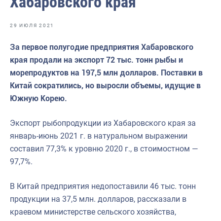
Хабаровского края
Отраслевые СМИ
Выставки и конференции
29 ИЮЛЯ 2021
Научно-практическая литература
За первое полугодие предприятия Хабаровского
края продали на экспорт 72 тыс. тонн рыбы и
Рыбоохрана России
морепродуктов на 197,5 млн долларов. Поставки в
Отрасль в цифрах
Китай сократились, но выросли объемы, идущие в
Южную Корею.
Инфографика
Большая африканская экспедиция
Экспорт рыбопродукции из Хабаровского края за
январь-июнь 2021 г. в натуральном выражении
Укрепление духовно-нравственных ценностей
составил 77,3% к уровню 2020 г., в стоимостном —
События в России и мире
97,7%.
В Китай предприятия недопоставили 46 тыс. тонн
продукции на 37,5 млн. долларов, рассказали в
краевом министерстве сельского хозяйства,