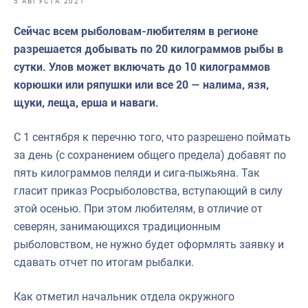
5 АВГУСТА 2021
Отраслевые СМИ
Сейчас всем рыболовам-любителям в регионе
Выставки и конференции
разрешается добывать по 20 килограммов рыбы в
Научно-практическая литература
сутки. Улов может включать до 10 килограммов
корюшки или ряпушки или все 20 — налима, язя,
Рыбоохрана России
щуки, леща, ерша и наваги.
Отрасль в цифрах
С 1 сентября к перечню того, что разрешено поймать
Инфографика
за день (с сохранением общего предела) добавят по
Большая африканская экспедиция
пять килограммов пеляди и сига-пыжьяна. Так
гласит приказ Росрыболовства, вступающий в силу
Укрепление духовно-нравственных ценностей
этой осенью. При этом любителям, в отличие от
События в России и мире
северян, занимающихся традиционным
рыболовством, не нужно будет оформлять заявку и
сдавать отчет по итогам рыбалки.
Как отметил начальник отдела окружного