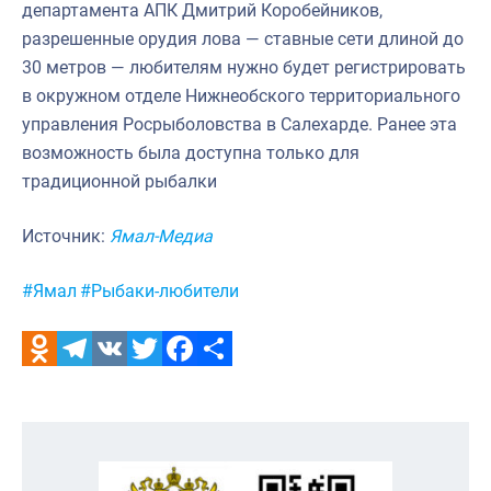
департамента АПК Дмитрий Коробейников,
разрешенные орудия лова — ставные сети длиной до
30 метров — любителям нужно будет регистрировать
в окружном отделе Нижнеобского территориального
управления Росрыболовства в Салехарде. Ранее эта
возможность была доступна только для
традиционной рыбалки
Источник:
Ямал-Медиа
Метки:
#Ямал
#Рыбаки-любители
Odnoklassniki
Telegram
VK
Twitter
Facebook
Отправить