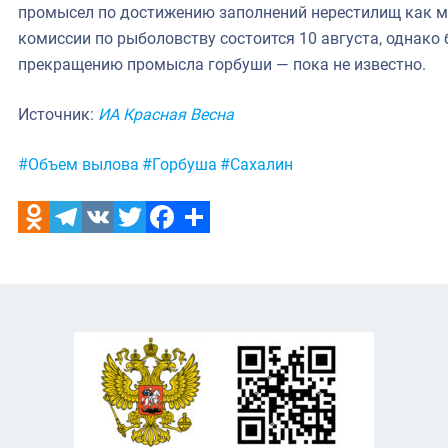
промысел по достижению заполнений нерестилищ как м
комиссии по рыболовству состоится 10 августа, однако 
прекращению промысла горбуши — пока не известно.
Источник:
ИА Красная Весна
Метки:
#Объем вылова
#Горбуша
#Сахалин
Odnoklassniki
Telegram
VK
Twitter
Facebook
Отправить