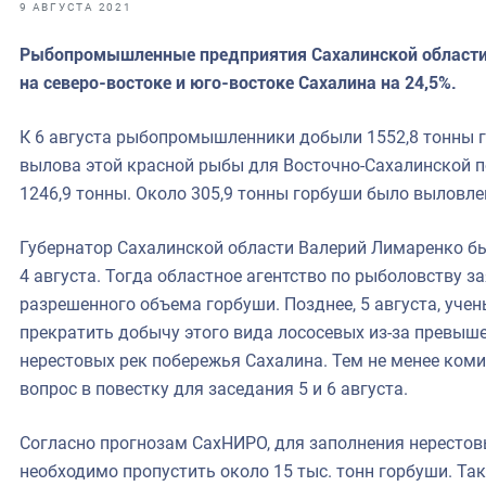
фрах
9 АВГУСТА 2021
Рыбопромышленные предприятия Сахалинской области 
иканская экспедиция
на северо-востоке и юго-востоке Сахалина на 24,5%.
уховно-нравственных
К 6 августа рыбопромышленники добыли 1552,8 тонны 
ссии и мире
вылова этой красной рыбы для Восточно-Сахалинской п
1246,9 тонны. Около 305,9 тонны горбуши было выловл
Губернатор Сахалинской области Валерий Лимаренко бы
4 августа. Тогда областное агентство по рыболовству з
разрешенного объема горбуши. Позднее, 5 августа, уч
прекратить добычу этого вида лососевых из-за превышен
нерестовых рек побережья Сахалина. Тем не менее ком
вопрос в повестку для заседания 5 и 6 августа.
Согласно прогнозам СахНИРО, для заполнения нерестов
необходимо пропустить около 15 тыс. тонн горбуши. Та