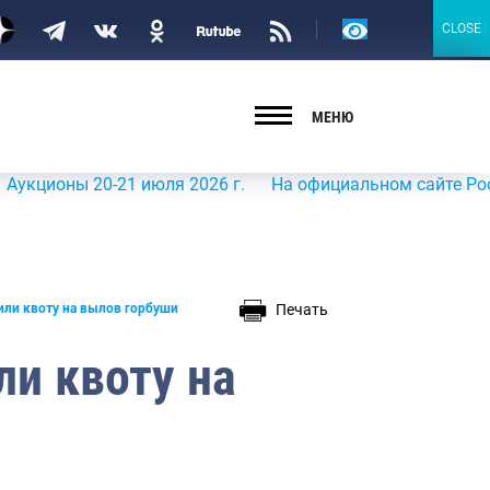
Версия
CLOSE
CLOSE
для
слабовидящих
МЕНЮ
ны 20-21 июля 2026 г.
На официальном сайте Росрыболов
Печать
или квоту на вылов горбуши
ли квоту на