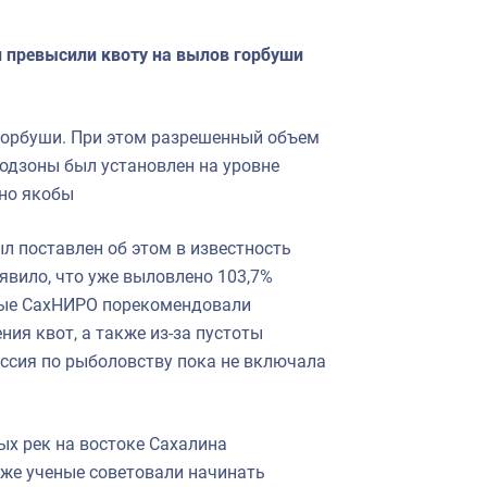
превысили квоту на вылов горбуши
горбуши. При этом разрешенный объем
одзоны был установлен на уровне
ено якобы
л поставлен об этом в известность
аявило, что уже выловлено 103,7%
еные СахНИРО порекомендовали
ия квот, а также из-за пустоты
иссия по рыболовству пока не включала
ых рек на востоке Сахалина
кже ученые советовали начинать