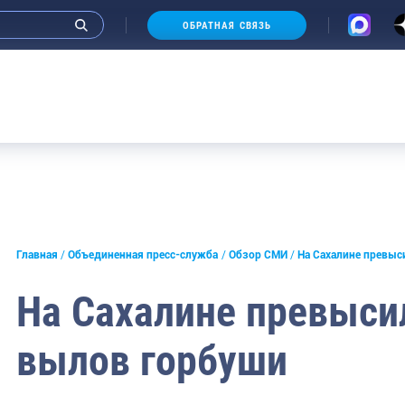
ОБРАТНАЯ СВЯЗЬ
Аукцио
и интервью руководства
Главная
Объединенная пресс-служба
Обзор СМИ
На Сахалине превыс
СМИ
На Сахалине превыси
конференции
вылов горбуши
ическая литература
России