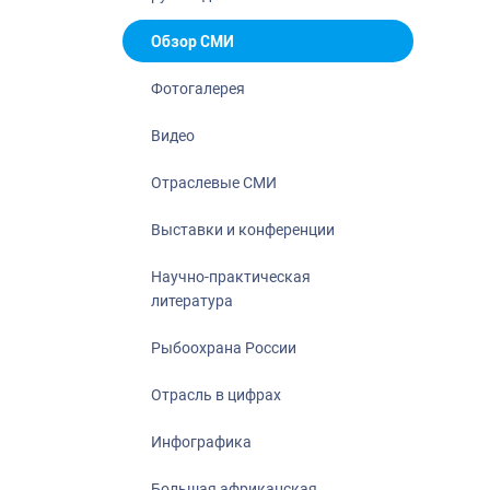
Отрасль в ци
Инфографика
Обзор СМИ
Большая афр
Фотогалерея
Укрепление д
ценностей
Видео
События в Ро
Отраслевые СМИ
Выставки и конференции
Научно-практическая
литература
Рыбоохрана России
Отрасль в цифрах
Инфографика
Большая африканская