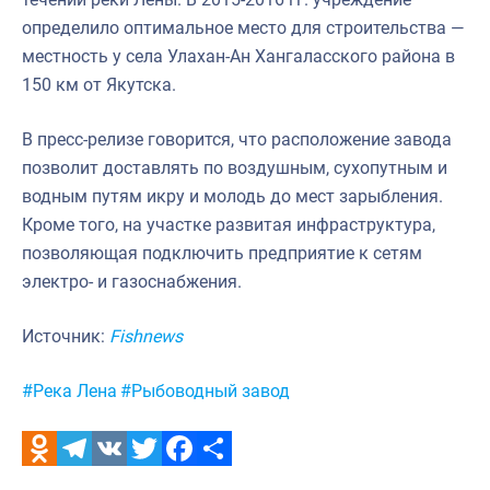
определило оптимальное место для строительства —
местность у села Улахан-Ан Хангаласского района в
150 км от Якутска.
В пресс-релизе говорится, что расположение завода
позволит доставлять по воздушным, сухопутным и
водным путям икру и молодь до мест зарыбления.
Кроме того, на участке развитая инфраструктура,
позволяющая подключить предприятие к сетям
электро- и газоснабжения.
Источник:
Fishnews
Метки:
#Река Лена
#Рыбоводный завод
Odnoklassniki
Telegram
VK
Twitter
Facebook
Отправить