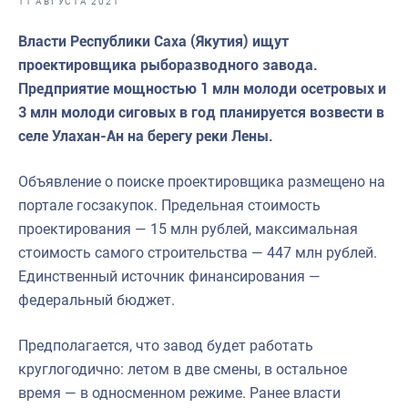
11 АВГУСТА 2021
Отраслевые СМИ
Власти Республики Саха (Якутия) ищут
Выставки и конференции
проектировщика рыборазводного завода.
Научно-практическая литература
Предприятие мощностью 1 млн молоди осетровых и
3 млн молоди сиговых в год планируется возвести в
Рыбоохрана России
селе Улахан-Ан на берегу реки Лены.
Отрасль в цифрах
Объявление о поиске проектировщика размещено на
Инфографика
портале госзакупок. Предельная стоимость
Большая африканская экспедиция
проектирования — 15 млн рублей, максимальная
стоимость самого строительства — 447 млн рублей.
Укрепление духовно-нравственных ценностей
Единственный источник финансирования —
События в России и мире
федеральный бюджет.
Предполагается, что завод будет работать
круглогодично: летом в две смены, в остальное
время — в односменном режиме. Ранее власти