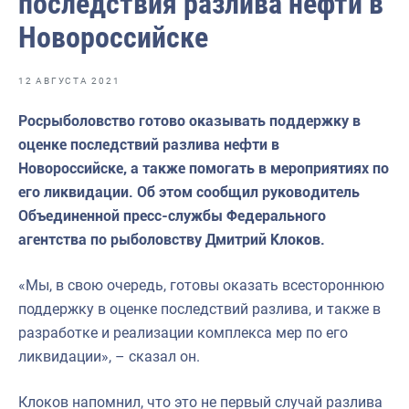
последствия разлива нефти в
Отраслевые СМИ
Новороссийске
Выставки и конференции
Научно-практическая литература
12 АВГУСТА 2021
Рыбоохрана России
Росрыболовство готово оказывать поддержку в
оценке последствий разлива нефти в
Отрасль в цифрах
Новороссийске, а также помогать в мероприятиях по
Инфографика
его ликвидации. Об этом сообщил руководитель
Объединенной пресс-службы Федерального
Большая африканская экспедиция
агентства по рыболовству Дмитрий Клоков.
Укрепление духовно-нравственных ценностей
«Мы, в свою очередь, готовы оказать всестороннюю
События в России и мире
поддержку в оценке последствий разлива, и также в
разработке и реализации комплекса мер по его
ликвидации», – сказал он.
Клоков напомнил, что это не первый случай разлива