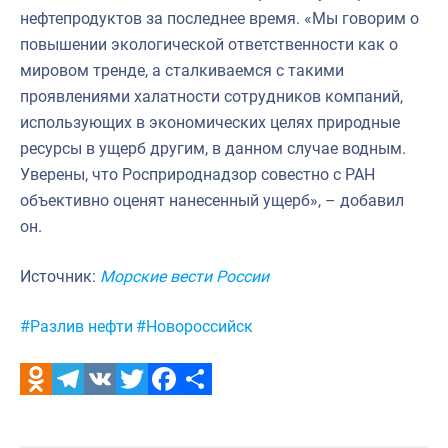
нефтепродуктов за последнее время. «Мы говорим о
повышении экологической ответственности как о
мировом тренде, а сталкиваемся с такими
проявлениями халатности сотрудников компаний,
использующих в экономических целях природные
ресурсы в ущерб другим, в данном случае водным.
Уверены, что Росприроднадзор совестно с РАН
объективно оценят нанесенный ущерб», – добавил
он.
Источник:
Морские вести России
Метки:
#Разлив нефти
#Новороссийск
Odnoklassniki
Telegram
VK
Twitter
Facebook
Отправить