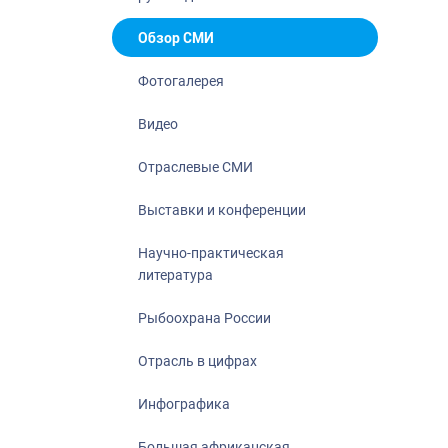
Отрасль в ци
Инфографика
Обзор СМИ
Большая афр
Фотогалерея
Укрепление д
ценностей
Видео
События в Ро
Отраслевые СМИ
Выставки и конференции
Научно-практическая
литература
Рыбоохрана России
Отрасль в цифрах
Инфографика
Большая африканская