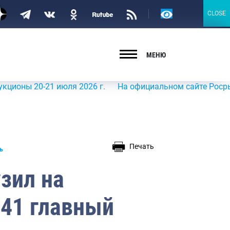
Версия
CLOSE
CLOSE
для
слабовидящих
МЕНЮ
ны 20-21 июля 2026 г.
На официальном сайте Росрыболов
Печать
ль
зил на
141 главный