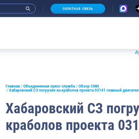
ОБРАТНАЯ СВЯЗЬ
Аукцио
и интервью руководства
Главная
Объединенная пресс-служба
Обзор СМИ
Хабаровский СЗ погрузил на краболов проекта 03141 главный двигате
СМИ
Хабаровский СЗ погру
конференции
краболов проекта 03
ическая литература
России