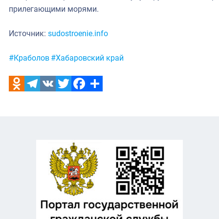
прилегающими морями.
Источник:
sudostroenie.info
Метки:
#Краболов
#Хабаровский край
Odnoklassniki
Telegram
VK
Twitter
Facebook
Отправить