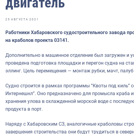
двигатель
фрах
иканская экспедиция
25 АВГУСТА 2021
уховно-нравственных
Работники Хабаровского судостроительного завода про
на краболов проекта 03141.
ссии и мире
Дополнительно в машинное отделение был загружен и у
проведена подготовка площадки и перегон судна на ста
эллинг. Цель перемещения — монтаж рубки, мачт, палуб 
Судно строится в рамках программы “Квоты под киль” с
Интернешнл”. Оно предназначено для промысла краба и
хранения улова в охлажденной морской воде с последу
продукта в порт.
Наряду с Хабаровским СЗ, аналогичные краболовы стро
завершения строительства они будут трудиться в северн