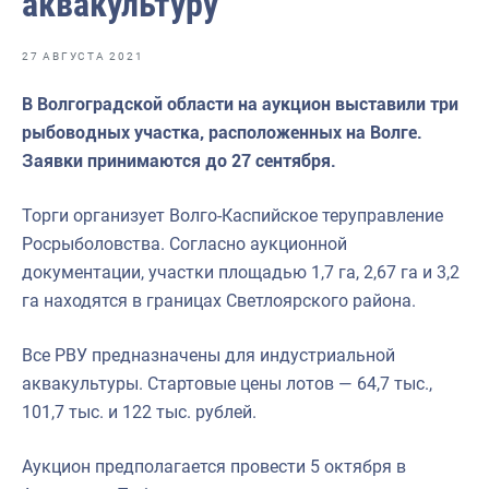
аквакультуру
Отраслевые СМИ
Выставки и конференции
27 АВГУСТА 2021
Научно-практическая литература
В Волгоградской области на аукцион выставили три
рыбоводных участка, расположенных на Волге.
Рыбоохрана России
Заявки принимаются до 27 сентября.
Отрасль в цифрах
Торги организует Волго-Каспийское теруправление
Инфографика
Росрыболовства. Согласно аукционной
Большая африканская экспедиция
документации, участки площадью 1,7 га, 2,67 га и 3,2
га находятся в границах Светлоярского района.
Укрепление духовно-нравственных ценностей
События в России и мире
Все РВУ предназначены для индустриальной
аквакультуры. Стартовые цены лотов — 64,7 тыс.,
101,7 тыс. и 122 тыс. рублей.
Аукцион предполагается провести 5 октября в