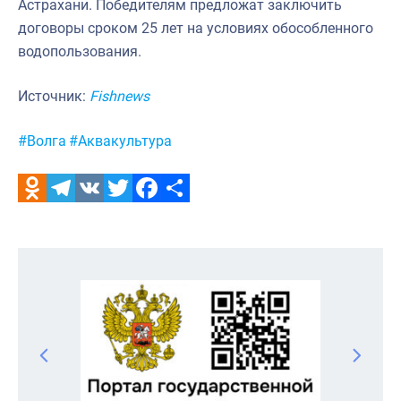
Астрахани. Победителям предложат заключить
договоры сроком 25 лет на условиях обособленного
водопользования.
Источник:
Fishnews
Метки:
#Волга
#Аквакультура
Odnoklassniki
Telegram
VK
Twitter
Facebook
Отправить