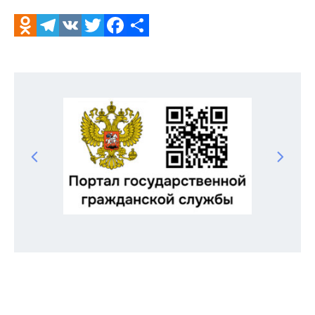
Odnoklassniki
Telegram
VK
Twitter
Facebook
Отправить