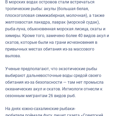
В морских водах островов стали встречаться
тропические рыбы: акулы (большая белая,
плоскоголовая семижаберная, молочная), а также
желтохвостая лакедра, лаврак (морской судак),
рыба-луна, обыкновенная морская лисица, скаты и
химеры. Кроме того, замечено более 40 видов акул и
скатов, которые были на грани исчезновения в
привычных местах обитания из-за массового
вылова.
Ученые предполагают, что экзотические рыбы
выбирают дальневосточные воды средой своего
обитания из-за безопасности — там нет промысла
океанических акул и скатов. Ихтиологи отнесли к
сезонным мигрантам 26 видов рыб.
На днях южно-сахалинские рыбаки-
любители поймали фугу, пишет газета «Советский