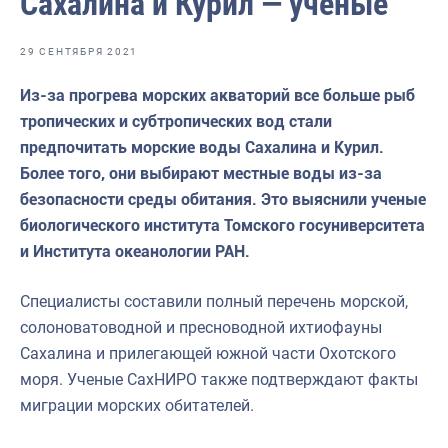
Сахалина и Курил — ученые
Отраслевые СМИ
Выставки и конференции
29 СЕНТЯБРЯ 2021
Научно-практическая литература
Из-за прогрева морских акваторий все больше рыб
тропических и субтропических вод стали
Рыбоохрана России
предпочитать морские воды Сахалина и Курил.
Отрасль в цифрах
Более того, они выбирают местные воды из-за
безопасности среды обитания. Это выяснили ученые
Инфографика
биологического института Томского госуниверситета
Большая африканская экспедиция
и Института океанологии РАН.
Укрепление духовно-нравственных ценностей
Специалисты составили полный перечень морской,
События в России и мире
солоноватоводной и пресноводной ихтиофауны
Сахалина и прилегающей южной части Охотского
моря. Ученые СахНИРО также подтверждают факты
миграции морских обитателей.