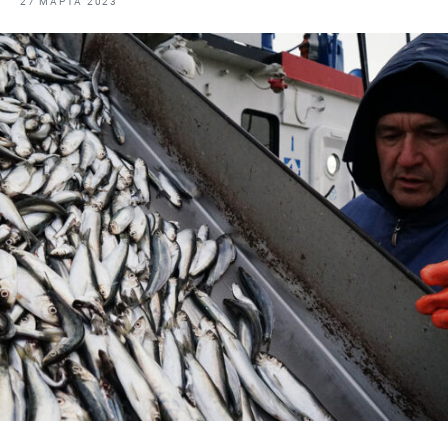
27 МАРТА 2023
Отраслевые СМИ
Выставки и конференции
Научно-практическая литература
Рыбоохрана России
Отрасль в цифрах
Инфографика
Большая африканская экспедиция
Укрепление духовно-нравственных ценностей
События в России и мире