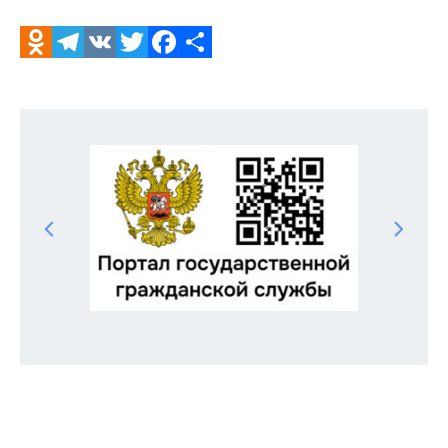
Odnoklassniki
Telegram
VK
Twitter
Facebook
Отправить