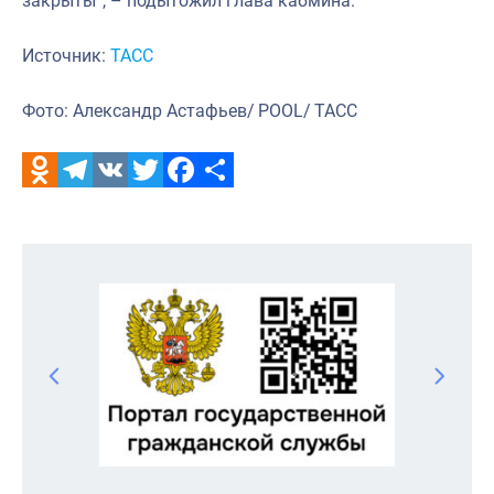
закрыты”, – подытожил глава кабмина.
Источник:
ТАСС
Фото: Александр Астафьев/ POOL/ ТАСС
Odnoklassniki
Telegram
VK
Twitter
Facebook
Отправить