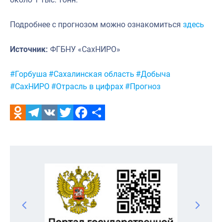
Подробнее с прогнозом можно ознакомиться
здесь
Источник:
ФГБНУ «СахНИРО»
Метки:
#Горбуша
#Сахалинская область
#Добыча
#СахНИРО
#Отрасль в цифрах
#Прогноз
Odnoklassniki
Telegram
VK
Twitter
Facebook
Отправить