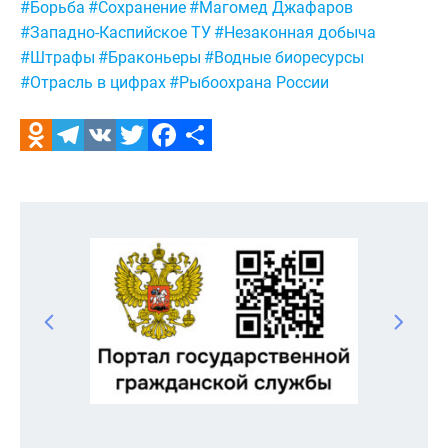
Метки:
#Борьба
#Сохранение
#Магомед Джафаров
#Западно-Каспийское ТУ
#Незаконная добыча
#Штрафы
#Браконьеры
#Водные биоресурсы
#Отрасль в цифрах
#Рыбоохрана России
Odnoklassniki
Telegram
VK
Twitter
Facebook
Отправить