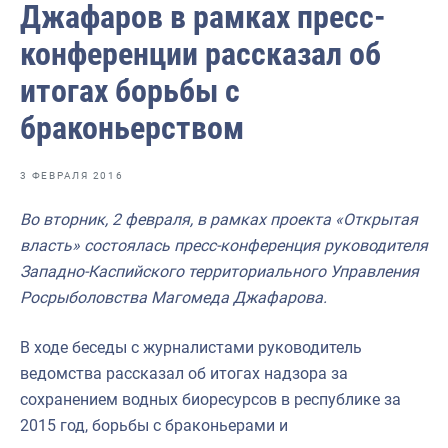
Джафаров в рамках пресс-
Отраслевые СМИ
конференции рассказал об
Выставки и конференции
итогах борьбы с
Научно-практическая литература
браконьерством
Рыбоохрана России
Отрасль в цифрах
3 ФЕВРАЛЯ 2016
Инфографика
Во вторник, 2 февраля, в рамках проекта «Открытая
Большая африканская экспедиция
власть» состоялась пресс-конференция руководителя
Западно-Каспийского территориального Управления
Укрепление духовно-нравственных ценностей
Росрыболовства Магомеда Джафарова.
События в России и мире
В ходе беседы с журналистами руководитель
ведомства рассказал об итогах надзора за
сохранением водных биоресурсов в республике за
2015 год, борьбы с браконьерами и