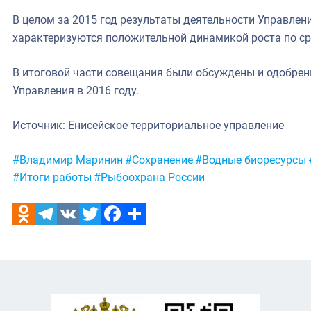
В целом за 2015 год результаты деятельности Управле
характеризуются положительной динамикой роста по ср
В итоговой части совещания были обсуждены и одобре
Управления в 2016 году.
Источник: Енисейское территориальное управление
Метки:
#Владимир Маринин
#Сохранение
#Водные биоресурсы
#Итоги работы
#Рыбоохрана России
Odnoklassniki
Telegram
VK
Twitter
Facebook
Отправить