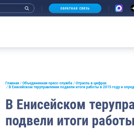
ОБРАТНАЯ СВЯЗЬ
А
и интервью руководства
Главная
Объединенная пресс-служба
Отрасль в цифрах
В Енисейском теруправлении подвели итоги работы в 2015 году и опред
СМИ
В Енисейском терупр
конференции
подвели итоги работы
ическая литература
России