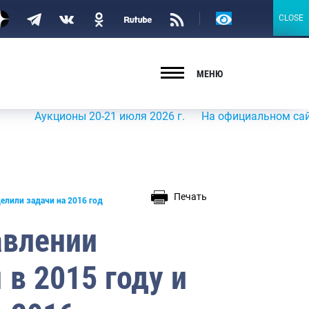
Версия
CLOSE
CLOSE
для
слабовидящих
МЕНЮ
укционы 20-21 июля 2026 г.
На официальном сайте Росры
Печать
елили задачи на 2016 год
авлении
 в 2015 году и