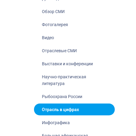
Отрасль в ци
Инфографика
Обзор СМИ
Большая афр
Фотогалерея
Укрепление д
ценностей
Видео
События в Ро
Отраслевые СМИ
Выставки и конференции
Научно-практическая
литература
Рыбоохрана России
Отрасль в цифрах
Инфографика
Большая африканская