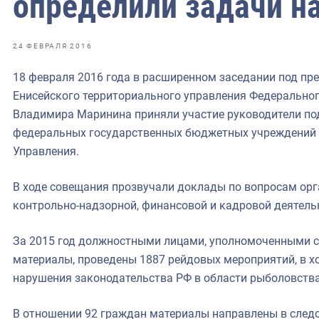
определили задачи на
фрах
иканская экспедиция
24 ФЕВРАЛЯ 2016
уховно-нравственных
18 февраля 2016 года в расширенном заседании под пр
Енисейского территориального управления Федеральног
ссии и мире
Владимира Маринина приняли участие руководители п
федеральных государственных бюджетных учреждений 
Управления.
В ходе совещания прозвучали доклады по вопросам орг
контрольно-надзорной, финансовой и кадровой деятель
За 2015 год должностными лицами, уполномоченными 
материалы, проведены 1887 рейдовых мероприятий, в х
нарушения законодательства РФ в области рыболовства
В отношении 92 граждан материалы направлены в след