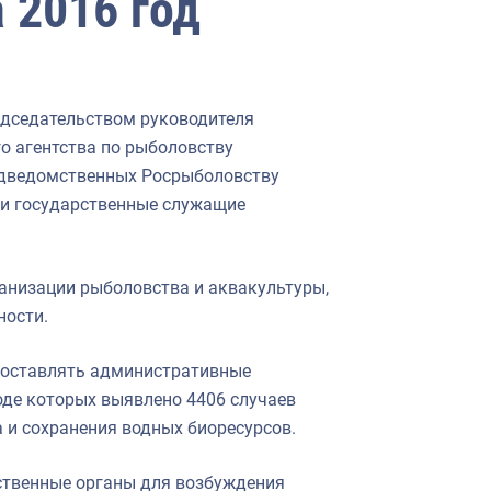
 2016 год
едседательством руководителя
о агентства по рыболовству
одведомственных Росрыболовству
и государственные служащие
анизации рыболовства и аквакультуры,
ности.
составлять административные
оде которых выявлено 4406 случаев
 и сохранения водных биоресурсов.
ственные органы для возбуждения