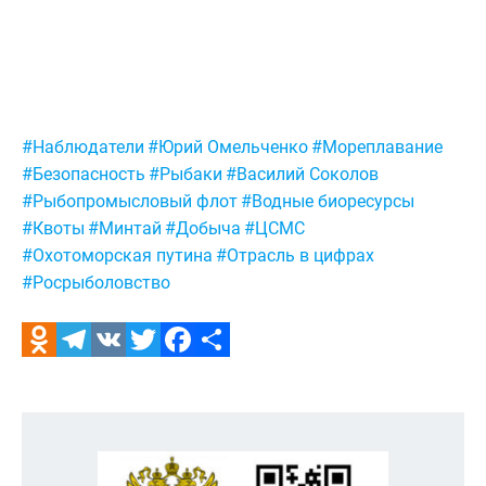
Метки:
#Наблюдатели
#Юрий Омельченко
#Мореплавание
#Безопасность
#Рыбаки
#Василий Соколов
#Рыбопромысловый флот
#Водные биоресурсы
#Квоты
#Минтай
#Добыча
#ЦСМС
#Охотоморская путина
#Отрасль в цифрах
#Росрыболовство
Odnoklassniki
Telegram
VK
Twitter
Facebook
Отправить