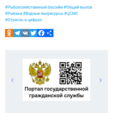
Метки:
#Рыбохозяйственный бассейн
#Общий вылов
#Рыбаки
#Водные биоресурсы
#ЦСМС
#Отрасль в цифрах
Odnoklassniki
Telegram
VK
Twitter
Facebook
Отправить