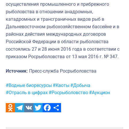
осуществления промышленного и прибрежного
рыболовства в отношении анадромных,
катадромных и трансграничных видов рыб в
Дальневосточном рыбохозяйственном бассейне и в
районах действия международных договоров
Российской Федерации в области рыболовства
состоялись 27 и 28 июня 2016 года в соответствии с
приказом Росрыболовства от 13 мая 2016 г. № 347.
Источник:
Пресс-служба Росрыболовства
Метки:
#Водные биоресурсы
#Квоты
#Добыча
#Отрасль в цифрах
#Росрыболовство
#Аукцион
Odnoklassniki
Telegram
VK
Twitter
Facebook
Отправить