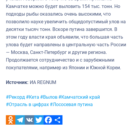
Камчатке можно будет выловить 154 тыс. тонн. Но
подходы рыбы оказались очень высокими, что
позволило науке увеличить общедопустимый улов на
десятки тысяч тонн. Вскоре путина завершится. В
этом году власти края объявили, что большая часть
улова будет направлены в центральную часть России
— Москва, Санкт-Петербург и другие региона.
Продолжается сотрудничество и с зарубежными
покупателями, например из Японии и Южной Кореи.
Источник:
ИА REGNUM
Метки:
#Рекорд
#Кета
#Вылов
#Камчатский край
#Отрасль в цифрах
#Лососевая путина
Odnoklassniki
Telegram
VK
Twitter
Facebook
Отправить