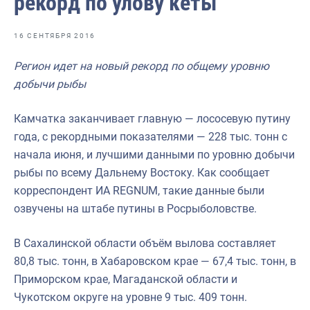
рекорд по улову кеты
Отраслевые СМИ
Выставки и конференции
16 СЕНТЯБРЯ 2016
Научно-практическая литература
Регион идет на новый рекорд по общему уровню
добычи рыбы
Рыбоохрана России
Отрасль в цифрах
Камчатка заканчивает главную — лососевую путину
года, с рекордными показателями — 228 тыс. тонн с
Инфографика
начала июня, и лучшими данными по уровню добычи
Большая африканская экспедиция
рыбы по всему Дальнему Востоку. Как сообщает
корреспондент ИА REGNUM, такие данные были
Укрепление духовно-нравственных ценностей
озвучены на штабе путины в Росрыболовстве.
События в России и мире
В Сахалинской области объём вылова составляет
80,8 тыс. тонн, в Хабаровском крае — 67,4 тыс. тонн, в
Приморском крае, Магаданской области и
Чукотском округе на уровне 9 тыс. 409 тонн.