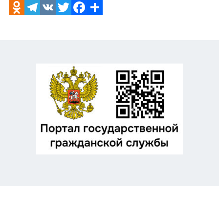
Odnoklassniki
Telegram
VK
Twitter
Facebook
Отправить