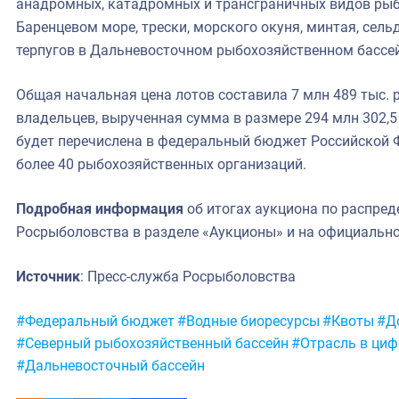
анадромных, катадромных и трансграничных видов рыб. 
Баренцевом море, трески, морского окуня, минтая, сель
терпугов в Дальневосточном рыбохозяйственном бассе
Общая начальная цена лотов составила 7 млн 489 тыс. р
владельцев, вырученная сумма в размере 294 млн 302,5 
будет перечислена в федеральный бюджет Российской Ф
более 40 рыбохозяйственных организаций.
Подробная информация
об итогах аукциона по распред
Росрыболовства в разделе «Аукционы» и на официальн
Источник
: Пресс-служба Росрыболовства
Метки:
#Федеральный бюджет
#Водные биоресурсы
#Квоты
#Д
#Северный рыбохозяйственный бассейн
#Отрасль в циф
#Дальневосточный бассейн