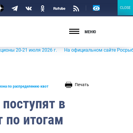
Версия
CLOSE
CLOSE
для
слабовидящих
МЕНЮ
-21 июля 2026 г.
На официальном сайте Росрыболовства
Печать
иона по распределению квот
 поступят в
 по итогам