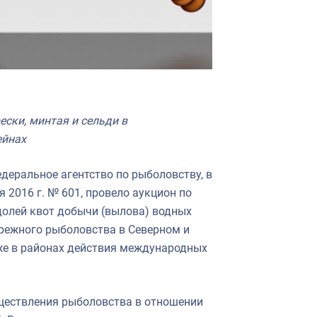
ски, минтая и сельди в
ейнах
едеральное агентство по рыболовству, в
 2016 г. № 601, провело аукцион по
долей квот добычи (вылова) водных
режного рыболовства в Северном и
же в районах действия международных
уществления рыболовства в отношении