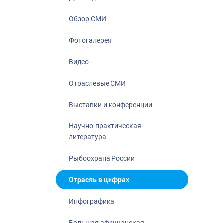
Отрасль в ци
Инфографика
Обзор СМИ
Большая афр
Фотогалерея
Укрепление д
ценностей
Видео
События в Ро
Отраслевые СМИ
Выставки и конференции
Научно-практическая
литература
Рыбоохрана России
Отрасль в цифрах
Инфографика
Большая африканская