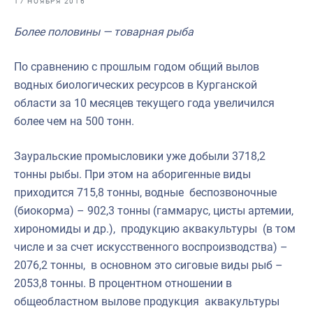
17 НОЯБРЯ 2016
Отраслевые СМИ
Более половины — товарная рыба
Выставки и конференции
Научно-практическая литература
По сравнению с прошлым годом общий вылов
водных биологических ресурсов в Курганской
Рыбоохрана России
области за 10 месяцев текущего года увеличился
Отрасль в цифрах
более чем на 500 тонн.
Инфографика
Зауральские промысловики уже добыли 3718,2
Большая африканская экспедиция
тонны рыбы. При этом на аборигенные виды
приходится 715,8 тонны, водные беспозвоночные
Укрепление духовно-нравственных ценностей
(биокорма) – 902,3 тонны (гаммарус, цисты артемии,
События в России и мире
хирономиды и др.), продукцию аквакультуры (в том
числе и за счет искусственного воспроизводства) –
2076,2 тонны, в основном это сиговые виды рыб –
2053,8 тонны. В процентном отношении в
общеобластном вылове продукция аквакультуры