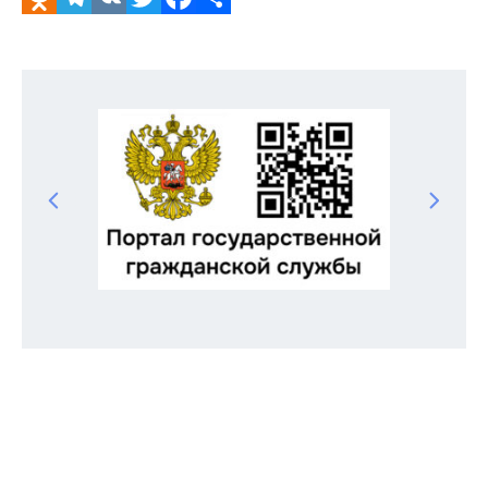
Odnoklassniki
Telegram
VK
Twitter
Facebook
Отправить