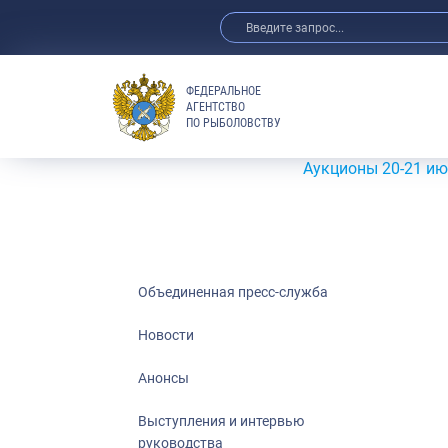
ФЕДЕРАЛЬНОЕ
АГЕНТСТВО
ПО РЫБОЛОВСТВУ
Новости
Анонсы
Аукционы 20-21 июля 2026 
Выступления 
Обзор СМИ
Фотогалерея
Видео
Объединенная пресс-служба
Отраслевые 
Новости
Выставки и 
Анонсы
Научно-практ
Рыбоохрана 
Выступления и интервью
руководства