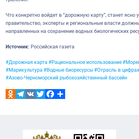
Что конкретно войдет в “дорожную карту”, станет ясно 
правительство, эксперты и региональные власти должн
направленных на сохранение водных биологических рес
Источник:
Российская газета
Метки:
#Дорожная карта
#Рациональное использование
#Море
#Марикультура
#Водные биоресурсы
#Отрасль в цифра
#Азово-Черноморский рыбохозяйственный бассейн
Odnoklassniki
Telegram
VK
Twitter
Facebook
Отправить