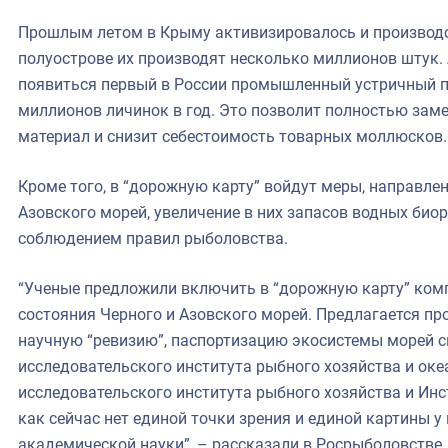
Прошлым летом в Крыму активизировалось и производс
полуострове их производят несколько миллионов штук. 
появиться первый в России промышленный устричный п
миллионов личинок в год. Это позволит полностью за
материал и снизит себестоимость товарных моллюсков.
Кроме того, в “дорожную карту” войдут меры, направле
Азовского морей, увеличение в них запасов водных биор
соблюдением правил рыболовства.
“Ученые предложили включить в “дорожную карту” ком
состояния Черного и Азовского морей. Предлагается п
научную “ревизию”, паспортизацию экосистемы морей с
исследовательского института рыбного хозяйства и оке
исследовательского института рыбного хозяйства и Ин
как сейчас нет единой точки зрения и единой картины у
академической науки”, – рассказали в Росрыболовстве.