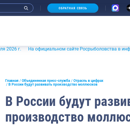
ОБРАТНАЯ СВЯЗЬ
г.
На официальном сайте Росрыболовства в информацион
и интервью руководства
Главная
Объединенная пресс-служба
Отрасль в цифрах
В России будут развивать производство моллюсков
СМИ
В России будут разви
конференции
производство моллю
ическая литература
России