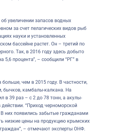
 об увеличении запасов водных
овном за счет пелагических видов рыб
ациях науки и установленных
ком бассейне растет. Он – третий по
ного. Так, в 2016 году здесь добыто
 5,6 процента”, – сообщили “РГ” в
ольше, чем в 2015 году. В частности,
, бычков, камбалы-калкана. На
в 39 раз – с 2 до 78 тонн, а акулы-
 в действии. “Приход черноморской
 В них появились забытые гражданами
ть низкие цены на продукцию крымских
й граждан”, – отмечают эксперты ОНФ.