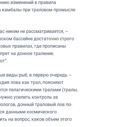
ению изменений в правила
а камбалы при траловом промысле
ас никем не рассматривается, –
рском бассейне достаточно строго
новых правилах, где прописаны
прет на донное траление.
ют”.
ые виды рыб, в первую очередь –
удия лова как трал, поясняют
ется пелагическими тралами (тралы,
 нужно усилить контроль за
ологов, донный траловый лов по-
тся данными космического
ить на вопрос, каков объем этого