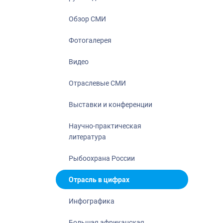
Отрасль в ци
Инфографика
Обзор СМИ
Большая афр
Фотогалерея
Укрепление д
ценностей
Видео
События в Ро
Отраслевые СМИ
Выставки и конференции
Научно-практическая
литература
Рыбоохрана России
Отрасль в цифрах
Инфографика
Большая африканская