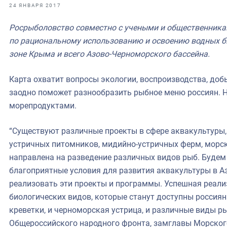
фрах
24 ЯНВАРЯ 2017
Росрыболовство совместно с учеными и общественника
иканская экспедиция
по рациональному использованию и освоению водных б
уховно-нравственных
зоне Крыма и всего Азово-Черноморского бассейна.
ссии и мире
Карта охватит вопросы экологии, воспроизводства, доб
заодно поможет разнообразить рыбное меню россиян. 
морепродуктами.
“Существуют различные проекты в сфере аквакультуры
устричных питомников, мидийно-устричных ферм, морск
направлена на разведение различных видов рыб. Будем
благоприятные условия для развития аквакультуры в А
реализовать эти проекты и программы. Успешная реали
биологических видов, которые станут доступны россиян
креветки, и черноморская устрица, и различные виды ры
Общероссийского народного фронта, замглавы Морског