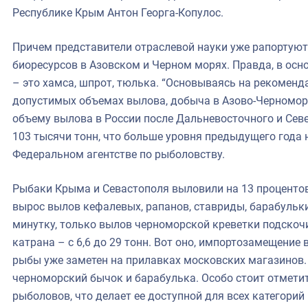
Республике Крым Антон Георга-Копулос.
Причем представители отраслевой науки уже рапортуют
биоресурсов в Азовском и Черном морях. Правда, в осн
– это хамса, шпрот, тюлька. “Основываясь на рекоменд
допустимых объемах вылова, добыча в Азово-Черноморс
объему вылова в России после Дальневосточного и Север
103 тысячи тонн, что больше уровня предыдущего года на
Федеральном агентстве по рыболовству.
Рыбаки Крыма и Севастополя выловили на 13 процентов б
вырос вылов кефалевых, рапанов, ставриды, барабульки
минутку, только вылов черноморской креветки подскочил 
катрана – с 6,6 до 29 тонн. Вот оно, импортозамещение
рыбы уже заметен на прилавках московских магазинов.
черноморский бычок и барабулька. Особо стоит отмети
рыболовов, что делает ее доступной для всех категори