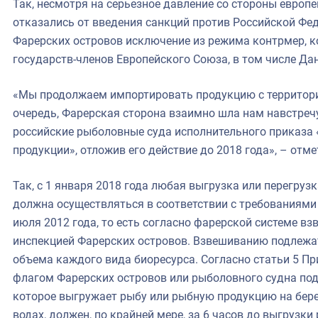
Так, несмотря на серьезное давление со стороны европ
отказались от введения санкций против Российской Фед
Фарерских островов исключение из режима контрмер, к
государств-членов Европейского Союза, в том числе Да
«Мы продолжаем импортировать продукцию с территори
очередь, Фарерская сторона взаимно шла нам навстреч
российские рыболовные суда исполнительного приказа 
продукции», отложив его действие до 2018 года», – отм
Так, с 1 января 2018 года любая выгрузка или перегруз
должна осуществляться в соответствии с требованиями
июля 2012 года, то есть согласно фарерской системе в
инспекцией Фарерских островов. Взвешиванию подлежа
объема каждого вида биоресурса. Согласно статьи 5 П
флагом Фарерских островов или рыболовного судна под
которое выгружает рыбу или рыбную продукцию на бере
водах, должен, по крайней мере, за 6 часов до выгруз