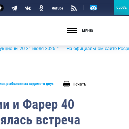
Версия
CLOSE
CLOSE
для
слабовидящих
МЕНЮ
-21 июля 2026 г.
На официальном сайте Росрыболовства
Печать
 глав рыболовных ведомств двух
и и Фарер 40
оялась встреча