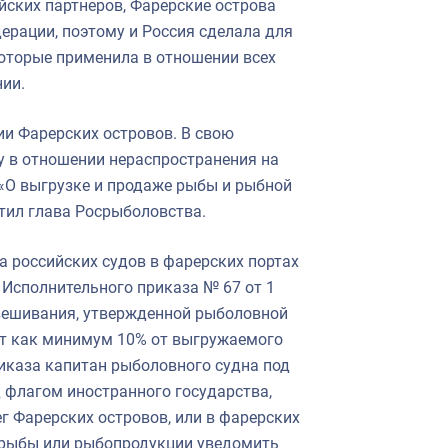
ейских партнеров, Фарерские острова
ерации, поэтому и Россия сделала для
оторые применила в отношении всех
нии.
и Фарерских островов. В свою
у в отношении нераспространения на
«О выгрузке и продаже рыбы и рыбной
етил глава Росрыболовства.
ка российских судов в фарерских портах
 Исполнительного приказа № 67 от 1
звешивания, утвержденной рыболовной
т как минимум 10% от выгружаемого
риказа капитан рыболовного судна под
 флагом иностранного государства,
г Фарерских островов, или в фарерских
ки рыбы или рыбопродукции уведомить