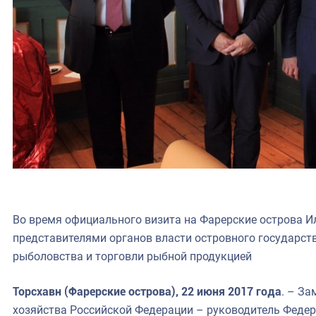
Во время официального визита на Фарерские острова И
представителями органов власти островного государст
рыболовства и торговли рыбной продукцией
Торсхавн (Фарерские острова), 22 июня 2017 года
. – За
хозяйства Российской Федерации – руководитель Федер