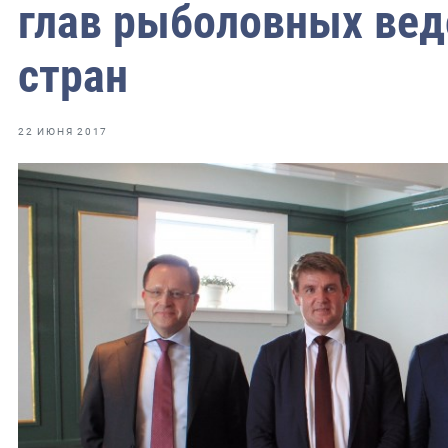
фрах
глав рыболовных вед
стран
иканская экспедиция
уховно-нравственных
22 ИЮНЯ 2017
ссии и мире