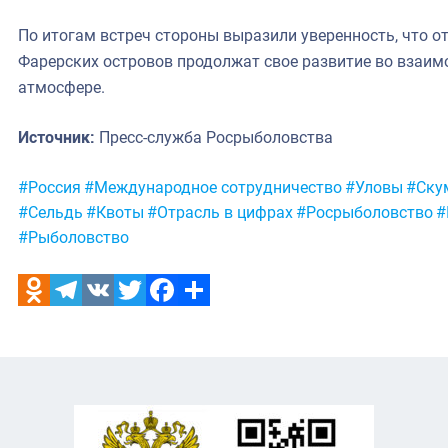
По итогам встреч стороны выразили уверенность, что 
Фарерских островов продолжат свое развитие во взаи
атмосфере.
Источник:
Пресс-служба Росрыболовства
Метки:
#Россия
#Международное сотрудничество
#Уловы
#Ску
#Сельдь
#Квоты
#Отрасль в цифрах
#Росрыболовство
#
#Рыболовство
Odnoklassniki
Telegram
VK
Twitter
Facebook
Отправить