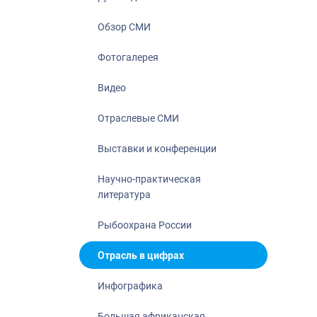
Отрасль в ци
Инфографика
Обзор СМИ
Большая афр
Фотогалерея
Укрепление д
ценностей
Видео
События в Ро
Отраслевые СМИ
Выставки и конференции
Научно-практическая
литература
Рыбоохрана России
Отрасль в цифрах
Инфографика
Большая африканская