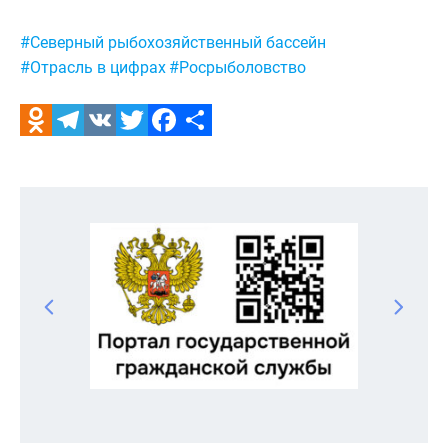
Метки:
#Северный рыбохозяйственный бассейн
#Отрасль в цифрах
#Росрыболовство
Odnoklassniki
Telegram
VK
Twitter
Facebook
Отправить