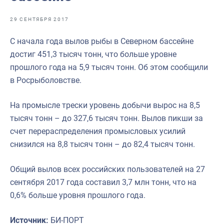
Отраслевые СМИ
29 СЕНТЯБРЯ 2017
Выставки и конференции
С начала года вылов рыбы в Северном бассейне
Научно-практическая литература
достиг 451,3 тысяч тонн, что больше уровне
Рыбоохрана России
прошлого года на 5,9 тысяч тонн. Об этом сообщили
в Росрыболовстве.
Отрасль в цифрах
Инфографика
На промысле трески уровень добычи вырос на 8,5
тысяч тонн – до 327,6 тысяч тонн. Вылов пикши за
Большая африканская экспедиция
счет перераспределения промысловых усилий
Укрепление духовно-нравственных ценностей
снизился на 8,8 тысяч тонн – до 82,4 тысяч тонн.
События в России и мире
Общий вылов всех российских пользователей на 27
сентября 2017 года составил 3,7 млн тонн, что на
0,6% больше уровня прошлого года.
Источник:
БИ-ПОРТ