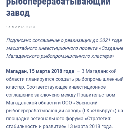
рыбоперерабатывающий
Отраслевые СМИ
завод
Выставки и конференции
Научно-практическая литература
15 МАРТА 2018
Рыбоохрана России
Подписано соглашение о реализации до 2021 года
масштабного инвестиционного проекта «Создание
Отрасль в цифрах
Магаданского рыбопромышленного кластера»
Инфографика
Магадан, 15 марта 2018 года
. – В Магаданской
Большая африканская экспедиция
области планируется создать рыбопромышленный
Укрепление духовно-нравственных ценностей
кластер. Соответствующее инвестиционное
соглашение заключено между Правительством
События в России и мире
Магаданской области и ООО «Эвенский
рыбоперерабатывающий завод» (ГК «Эльбрус») на
площадке регионального форума «Стратегия:
стабильность и развитие» 13 марта 2018 года.