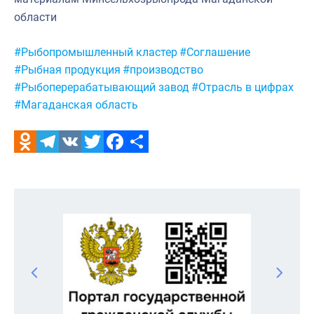
области
Метки:
#Рыбопромышленный кластер
#Соглашение
#Рыбная продукция
#производство
#Рыбоперерабатывающий завод
#Отрасль в цифрах
#Магаданская область
Odnoklassniki
Telegram
VK
Twitter
Facebook
Отправить