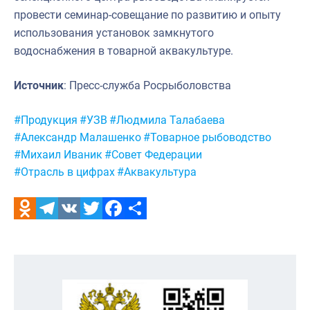
провести семинар-совещание по развитию и опыту
использования установок замкнутого
водоснабжения в товарной аквакультуре.
Источник
: Пресс-служба Росрыболовства
Метки:
#Продукция
#УЗВ
#Людмила Талабаева
#Александр Малашенко
#Товарное рыбоводство
#Михаил Иваник
#Совет Федерации
#Отрасль в цифрах
#Аквакультура
Odnoklassniki
Telegram
VK
Twitter
Facebook
Отправить