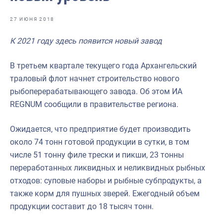
Отраслевые СМИ
27 ИЮНЯ 2018
Выставки и конференции
К 2021 году здесь появится новый завод
Научно-практическая литература
Рыбоохрана России
В третьем квартале текущего года Архангельский
траловый флот начнет строительство нового
Отрасль в цифрах
рыбоперерабатывающего завода. Об этом ИА
Инфографика
REGNUM сообщили в правительстве региона.
Большая африканская экспедиция
Ожидается, что предприятие будет производить
Укрепление духовно-нравственных ценностей
около 74 тонн готовой продукции в сутки, в том
числе 51 тонну филе трески и пикши, 23 тонны
События в России и мире
переработанных ликвидных и неликвидных рыбных
отходов: суповые наборы и рыбные субпродукты, а
также корм для пушных зверей. Ежегодный объем
продукции составит до 18 тысяч тонн.