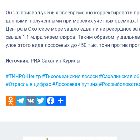
Он же призвал ученых своевременно корректировать пр
данными, полученными при морских учетных съемках. 
Центра в Охотское море зашло едва ли не рекордное за
свыше 1,1 млрд экземпляров. Таким образом, у дальне
улов этого вида лососевых до 450 тыс. тонн против про
Источник
: РИА Сахалин-Курилы
Метки:
#ТИНРО-Центр
#Тихоокеанские лососи
#Сахалинская об
#Отрасль в цифрах
#Лососевая путина
#Росрыболовств
Odnoklassniki
Telegram
VK
Twitter
Facebook
Отправить