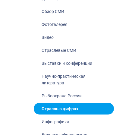
Отрасль в ци
Инфографика
Обзор СМИ
Большая афр
Фотогалерея
Укрепление д
ценностей
Видео
События в Ро
Отраслевые СМИ
Выставки и конференции
Научно-практическая
литература
Рыбоохрана России
Отрасль в цифрах
Инфографика
Большая африканская