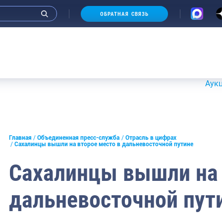
ОБРАТНАЯ СВЯЗЬ
Аукционы 20
и интервью руководства
Главная
Объединенная пресс-служба
Отрасль в цифрах
Сахалинцы вышли на второе место в дальневосточной путине
СМИ
Сахалинцы вышли на 
конференции
дальневосточной пут
ическая литература
России