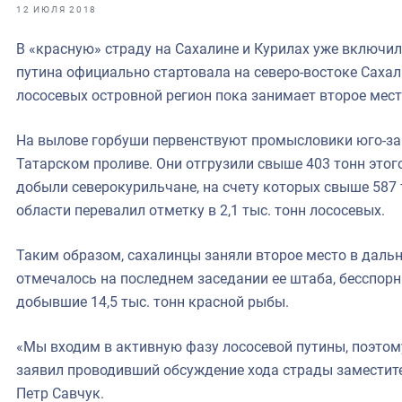
фрах
12 ИЮЛЯ 2018
В «красную» страду на Сахалине и Курилах уже включил
иканская экспедиция
путина официально стартовала на северо-востоке Сахал
уховно-нравственных
лососевых островной регион пока занимает второе мес
ссии и мире
На вылове горбуши первенствуют промысловики юго-за
Татарском проливе. Они отгрузили свыше 403 тонн этог
добыли северокурильчане, на счету которых свыше 587 
области перевалил отметку в 2,1 тыс. тонн лососевых.
Таким образом, сахалинцы заняли второе место в дальн
отмечалось на последнем заседании ее штаба, бесспо
добывшие 14,5 тыс. тонн красной рыбы.
«Мы входим в активную фазу лососевой путины, поэтом
заявил проводивший обсуждение хода страды заместит
Петр Савчук.