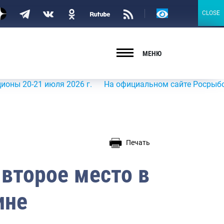
Версия
CLOSE
CLOSE
для
слабовидящих
МЕНЮ
-21 июля 2026 г.
На официальном сайте Росрыболовства 
Печать
второе место в
ине