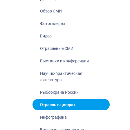
Отрасль в ци
Инфографика
Обзор СМИ
Большая афр
Фотогалерея
Укрепление д
ценностей
Видео
События в Ро
Отраслевые СМИ
Выставки и конференции
Научно-практическая
литература
Рыбоохрана России
Отрасль в цифрах
Инфографика
Большая африканская