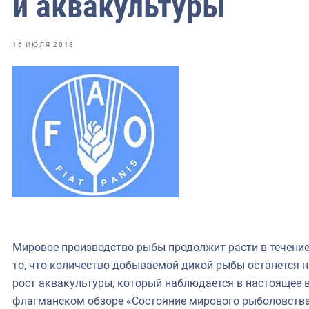
и аквакультуры
фрах
иканская экспедиция
16 ИЮЛЯ 2018
уховно-нравственных
ссии и мире
Мировое производство рыбы продолжит расти в течение
то, что количество добываемой дикой рыбы останется н
рост аквакультуры, который наблюдается в настоящее в
флагманском обзоре «Состояние мирового рыболовства