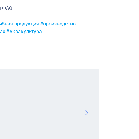
м ФАО
ыбная продукция
#производство
ах
#Аквакультура