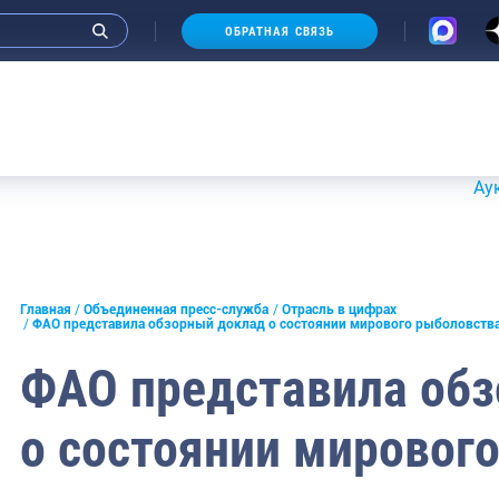
ОБРАТНАЯ СВЯЗЬ
Аукционы 2
и интервью руководства
Главная
Объединенная пресс-служба
Отрасль в цифрах
ФАО представила обзорный доклад о состоянии мирового рыболовства
СМИ
ФАО представила об
конференции
о состоянии мировог
ическая литература
России