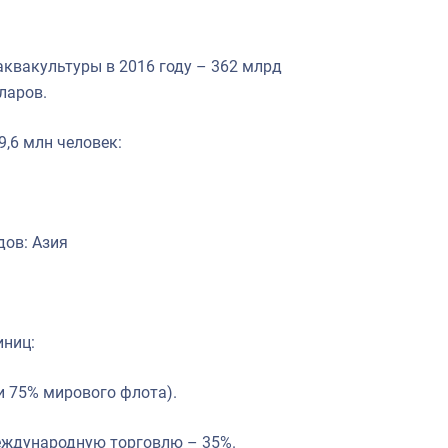
аквакультуры в 2016 году – 362 млрд
ларов.
9,6 млн человек:
дов: Азия
иниц:
и 75% мирового флота).
еждународную торговлю – 35%.