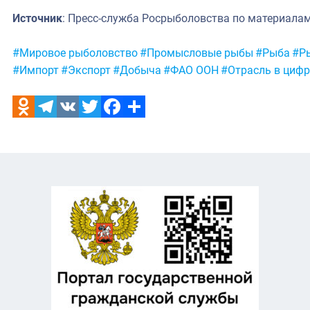
Источник
: Пресс-служба Росрыболовства по материала
Метки:
#Мировое рыболовство
#Промысловые рыбы
#Рыба
#Р
#Импорт
#Экспорт
#Добыча
#ФАО ООН
#Отрасль в цифр
Odnoklassniki
Telegram
VK
Twitter
Facebook
Отправить