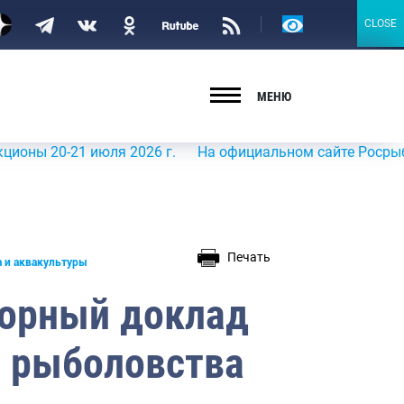
Версия
CLOSE
CLOSE
для
слабовидящих
МЕНЮ
0-21 июля 2026 г.
На официальном сайте Росрыболовства
Печать
 и аквакультуры
зорный доклад
о рыболовства