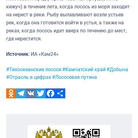
кижуч) в течение лета, когда лосось из моря заходит
на нерест в реки. Рыбу вылавливают возле устьев
рек, когда она готовится войти в устья, а также на
реках, когда лосось идет вверх по течению до мест,
где нерестится.
Источник
: ИА «Кам24»
Метки:
#Тихоокеанские лососи
#Камчатский край
#Добыча
#Отрасль в цифрах
#Лососевая путина
Odnoklassniki
Telegram
VK
Twitter
Facebook
Отправить