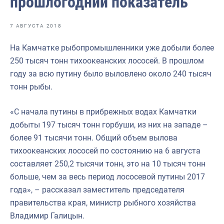
прошлогодний показатель
Отраслевые СМИ
Выставки и конференции
7 АВГУСТА 2018
Научно-практическая литература
На Камчатке рыбопромышленники уже добыли более
250 тысяч тонн тихоокеанских лососей. В прошлом
Рыбоохрана России
году за всю путину было выловлено около 240 тысяч
Отрасль в цифрах
тонн рыбы.
Инфографика
«С начала путины в прибрежных водах Камчатки
Большая африканская экспедиция
добыты 197 тысяч тонн горбуши, из них на западе –
более 91 тысячи тонн. Общий объем вылова
Укрепление духовно-нравственных ценностей
тихоокеанских лососей по состоянию на 6 августа
События в России и мире
составляет 250,2 тысячи тонн, это на 10 тысяч тонн
больше, чем за весь период лососевой путины 2017
года», – рассказал заместитель председателя
правительства края, министр рыбного хозяйства
Владимир Галицын.